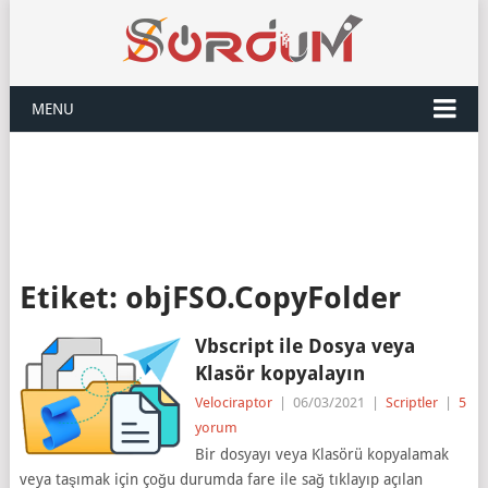
MENU
Etiket:
objFSO.CopyFolder
Vbscript ile Dosya veya
Klasör kopyalayın
Velociraptor
|
06/03/2021
|
Scriptler
|
5
yorum
Bir dosyayı veya Klasörü kopyalamak
veya taşımak için çoğu durumda fare ile sağ tıklayıp açılan