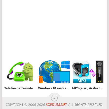
Telefon defterindeki bir kişiyi Ana ekrana ekleyelim
Windows 10 saati saniyeyide göstersin
MP3 çalar , Araba teybi vs. müzikleri istenen sırada çalmıyor
COPYRIGHT © 2006-2026
SORDUM.NET
. ALL RIGHTS RESERVED.