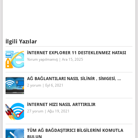
İlgili Yazılar
İNTERNET EXPLORER 11 DESTEKLENMEZ HATASI
Yorum yapılmamış
|
Ara 15, 2025
AĞ BAĞLANTILARI NASIL SILINIR , SIMGESI, ...
2 yorum
|
Eyl 6, 2021
İNTERNET HIZI NASIL ARTTIRILIR
27 yorum
|
Ağu 19, 2021
TÜM AĞ BAĞDAŞTIRICI BILGILERINI KOMUTLA
BULUN