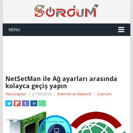
MENU
NetSetMan ile Ağ ayarları arasında
kolayca geçiş yapın
Velociraptor
|
27/03/2026
|
Internet ve Network
|
2 yorum