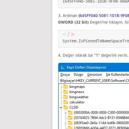
{645FF040-5081-101B-9F08-00A
3. Ardınan
{645FF040-5081-101B-9F0
DWORD (32 bit)
Değeri'ne tıklayın. İs
System.IsPinnedToNameSpaceTr
4. Değer olarak ise "
1
" değerini verin.