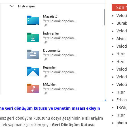
Son 
Veloc
Burak
Veloc
Alvin 
Veloci
Hızır 
Hızır 
Veloci
Veloc
Veloci
Hızır 
Erhan
TRWE_
üne Geri dönüşüm kutusu ve Denetim masası ekleyin
Hızır 
sanız geri dönüşüm kutusunu dosya gezgininin
Hızlı erişim
photo 
in tek yapmanız gereken şey ;
Geri Dönüşüm Kutusu