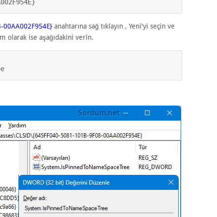
A002F954E}
8-00AA002F954E}
anahtarına sağ tıklayın , Yeni'yi seçin ve
im olarak ise aşağıdakini verin.
ee