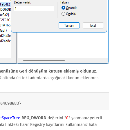
 menüsüne Geri dönüşüm kutusu eklemiş oldunuz
.
 altında üstteki adımlarda aşağıdaki kodun eklenmesi
064C98683}
eSpaceTree
REG_DWORD
değerini "
0
" yapmanız yeterli
ki linkteki hazır Registry kayıtlarını kullanmanız hata