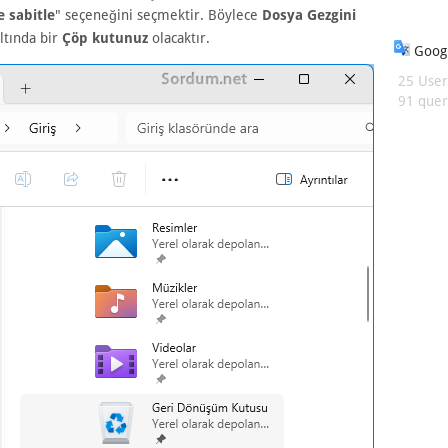
e sabitle
" seçeneğini seçmektir. Böylece
Dosya Gezgini
ltında bir
Çöp kutunuz
olacaktır.
Googl
25 User
91 queri