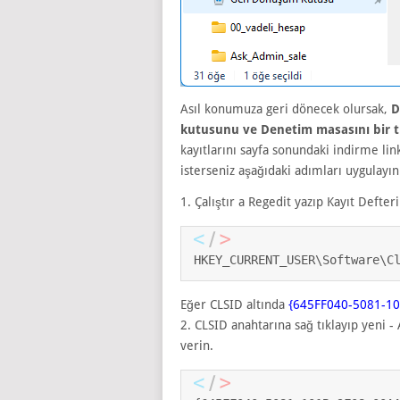
Asıl konumuza geri dönecek olursak,
D
kutusunu ve Denetim masasını bir tı
kayıtlarını sayfa sonundaki indirme lin
isterseniz aşağıdaki adımları uygulayın
1. Çalıştır a Regedit yazıp Kayıt Defter
HKEY_CURRENT_USER\Software\C
Eğer CLSID altında
{645FF040-5081-1
2. CLSID anahtarına sağ tıklayıp yeni -
verin.