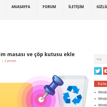
ANASAYFA
FORUM
İLETIŞIM
GIZLIL
im masası ve çöp kutusu ekle
|
2 yorum
Kate
Wind
Wind
Wind