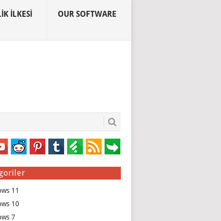
IK İLKESI
OUR SOFTWARE
goriler
ows 11
ows 10
ows 7