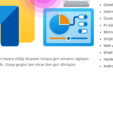
Genel
Inter
Ücret
Pc Gü
Micro
Script
Web v
Email
n kazara sildiği dosyaları kolayca geri almasını sağlayan
Hard
idir. Dosya gezgini tam ekran iken geri dönüşüm
Andro