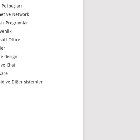
 Pc ipuçları
net ve Network
siz Programlar
venlik
soft Office
ler
e design
 ve Chat
ware
id ve Diğer sistemler