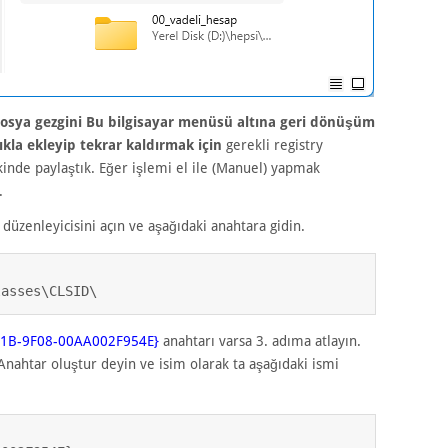
osya gezgini Bu bilgisayar menüsü altına geri dönüşüm
kla ekleyip tekrar kaldırmak için
gerekli registry
kinde paylaştık. Eğer işlemi el ile (Manuel) yapmak
.
i düzenleyicisini açın ve aşağıdaki anahtara gidin.
lasses\CLSID\
01B-9F08-00AA002F954E}
anahtarı varsa 3. adıma atlayın.
 Anahtar oluştur deyin ve isim olarak ta aşağıdaki ismi