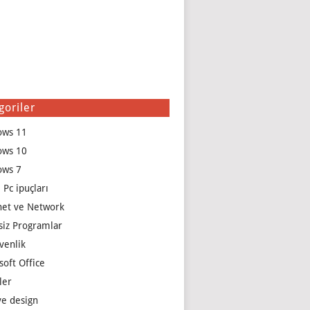
goriler
ows 11
ows 10
ows 7
 Pc ipuçları
net ve Network
siz Programlar
venlik
soft Office
ler
e design