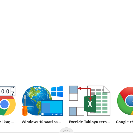
Bir web sitesini kaç kez ziyaret ettiğinizi bulun
Windows 10 saati saniyeyide göstersin
Excelde Tabloyu ters çevirelim