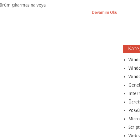
ürüm çıkarmasına veya
Devamını Oku
Kate
Wind
Wind
Wind
Genel
Inter
Ücret
Pc Gü
Micro
Script
Web v