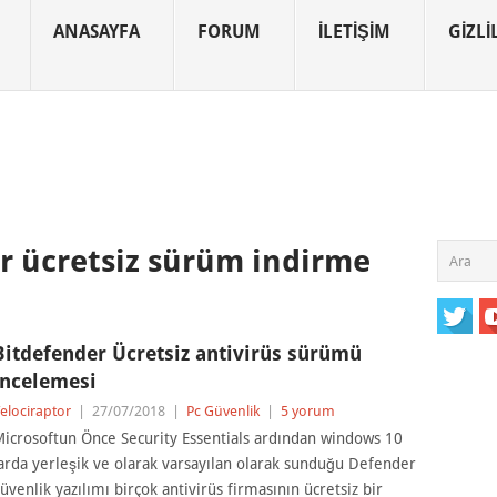
ANASAYFA
FORUM
İLETIŞIM
GIZLIL
r ücretsiz sürüm indirme
Bitdefender Ücretsiz antivirüs sürümü
incelemesi
elociraptor
|
27/07/2018
|
Pc Güvenlik
|
5 yorum
icrosoftun Önce Security Essentials ardından windows 10
arda yerleşik ve olarak varsayılan olarak sunduğu Defender
üvenlik yazılımı birçok antivirüs firmasının ücretsiz bir