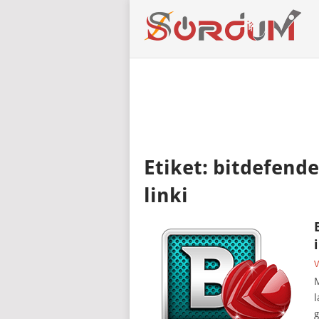
Etiket:
bitdefende
linki
V
M
l
g