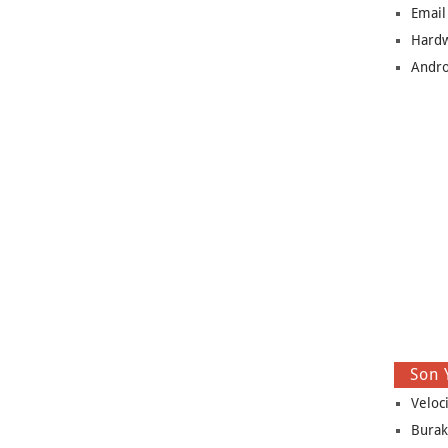
Email
Hard
Andro
Son 
Veloc
Burak