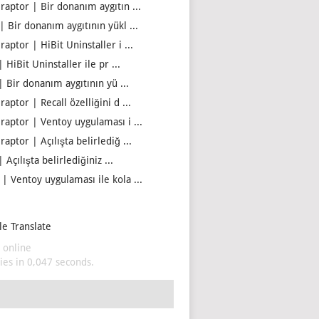
iraptor | Bir donanım aygıtın ...
| Bir donanım aygıtının yükl ...
raptor | HiBit Uninstaller i ...
| HiBit Uninstaller ile pr ...
| Bir donanım aygıtının yü ...
raptor | Recall özelliğini d ...
iraptor | Ventoy uygulaması i ...
raptor | Açılışta belirlediğ ...
| Açılışta belirlediğiniz ...
 | Ventoy uygulaması ile kola ...
e Translate
 online
es in 0,047 seconds.