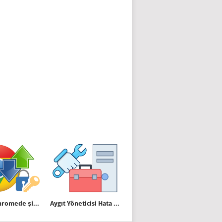
Google chromede şifreleri içe aktar yok
Aygıt Yöneticisi Hata Kodları ve Çözümleri