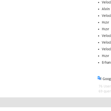
Veloc
Alvin 
Veloci
Hızır 
Hızır 
Veloci
Veloc
Veloci
Hızır 
Erhan
Googl
76 User
69 queri