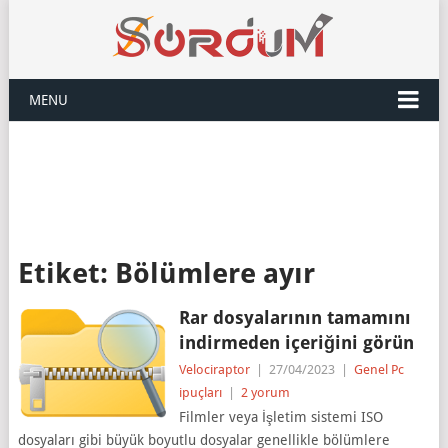
MENU
Etiket:
Bölümlere ayır
Rar dosyalarının tamamını
indirmeden içeriğini görün
Velociraptor
|
27/04/2023
|
Genel Pc
ipuçları
|
2 yorum
Filmler veya İşletim sistemi ISO
dosyaları gibi büyük boyutlu dosyalar genellikle bölümlere