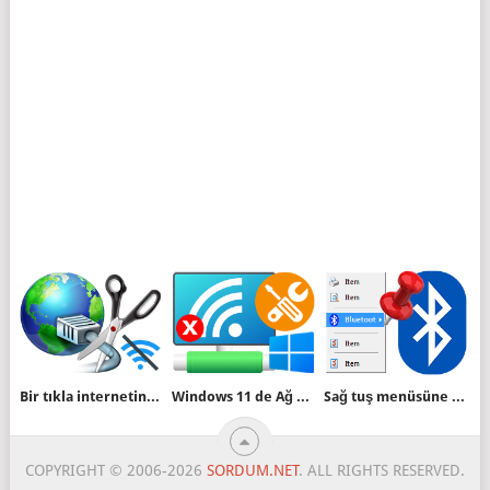
Bir tıkla internetinizi kapatın
Windows 11 de Ağ ayarları nasıl sıfırlanır
Sağ tuş menüsüne Bluetooth seçeneği ilave edelim
COPYRIGHT © 2006-2026
SORDUM.NET
. ALL RIGHTS RESERVED.