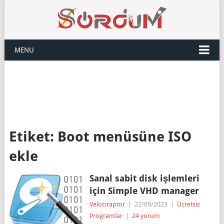
MENU
Etiket:
Boot menüsüne ISO
ekle
Sanal sabit disk işlemleri
için Simple VHD manager
Velociraptor
|
22/09/2023
|
Ücretsiz
Programlar
|
24 yorum