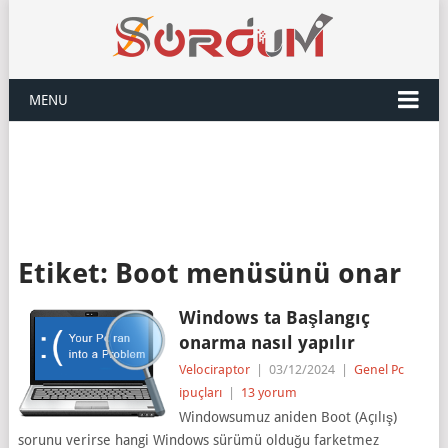
MENU
Etiket:
Boot menüsünü onar
Windows ta Başlangıç
onarma nasıl yapılır
Velociraptor
|
03/12/2024
|
Genel Pc
ipuçları
|
13 yorum
Windowsumuz aniden Boot (Açılış)
sorunu verirse hangi Windows sürümü olduğu farketmez