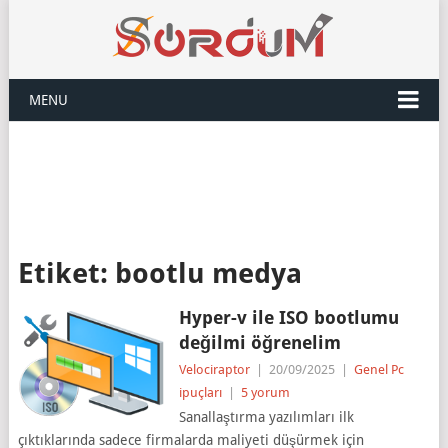
MENU
Etiket:
bootlu medya
Hyper-v ile ISO bootlumu
değilmi öğrenelim
Velociraptor
|
20/09/2025
|
Genel Pc
ipuçları
|
5 yorum
Sanallaştırma yazılımları ilk
çıktıklarında sadece firmalarda maliyeti düşürmek için