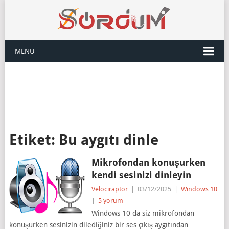
MENU
Etiket:
Bu aygıtı dinle
Mikrofondan konuşurken
kendi sesinizi dinleyin
Velociraptor
|
03/12/2025
|
Windows 10
|
5 yorum
Windows 10 da siz mikrofondan
konuşurken sesinizin dilediğiniz bir ses çıkış aygıtından