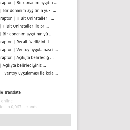
iraptor | Bir donanım aygıtın ...
| Bir donanım aygıtının yükl ...
raptor | HiBit Uninstaller i ...
| HiBit Uninstaller ile pr ...
| Bir donanım aygıtının yü ...
raptor | Recall özelliğini d ...
iraptor | Ventoy uygulaması i ...
raptor | Açılışta belirlediğ ...
| Açılışta belirlediğiniz ...
 | Ventoy uygulaması ile kola ...
e Translate
 online
es in 0,067 seconds.