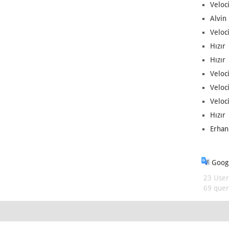
Veloc
Alvin 
Veloci
Hızır 
Hızır 
Veloci
Veloc
Veloci
Hızır 
Erhan
Googl
23 User
69 queri