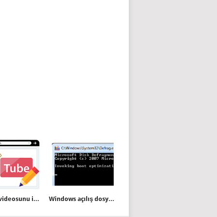
Youtube videosunu indirmeden sansür uygula
Windows açılış dosyalarını defrag edelim (.vbs)