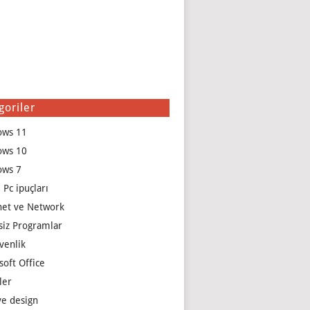
goriler
ows 11
ows 10
ows 7
 Pc ipuçları
net ve Network
siz Programlar
venlik
soft Office
ler
e design