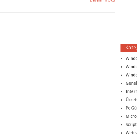
Devamını Oku
Kate
Wind
Wind
Wind
Genel
Inter
Ücret
Pc Gü
Micro
Script
Web v