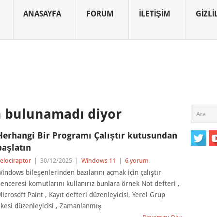
ANASAYFA
FORUM
İLETIŞIM
GIZLIL
n bulunamadı diyor
Herhangi Bir Programı Çalıştır kutusundan
başlatın
elociraptor
|
30/12/2025
|
Windows 11
|
6 yorum
indows bileşenlerinden bazılarını açmak için çalıştır
enceresi komutlarını kullanırız bunlara örnek Not defteri ,
icrosoft Paint , Kayıt defteri düzenleyicisi, Yerel Grup
lkesi düzenleyicisi , Zamanlanmış