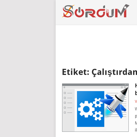
Etiket:
Çalıştırda
V
W
p
M
i