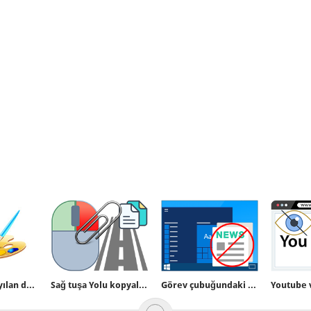
Paint in varsayılan dosya saklama formatını değiştirelim
Sağ tuşa Yolu kopyala ekleyelim
Görev çubuğundaki hava durumu ikonu nasıl silinir