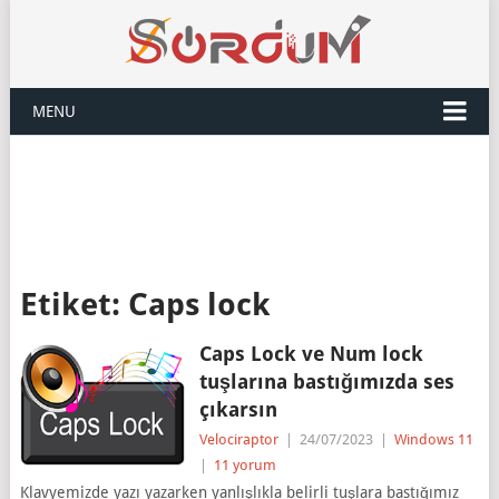
MENU
Etiket:
Caps lock
Caps Lock ve Num lock
tuşlarına bastığımızda ses
çıkarsın
Velociraptor
|
24/07/2023
|
Windows 11
|
11 yorum
Klavyemizde yazı yazarken yanlışlıkla belirli tuşlara bastığımız