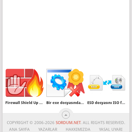
Firewall Shield Up modu nedir nasıl etkinleştirilir
Bir exe dosyasındaki dijital imza nasıl kaldırılır
ESD dosyasını ISO formatına çevirelim
COPYRIGHT © 2006-2026
SORDUM.NET
. ALL RIGHTS RESERVED.
ANA SAYFA
YAZARLAR
HAKKIMIZDA
YASAL UYARI