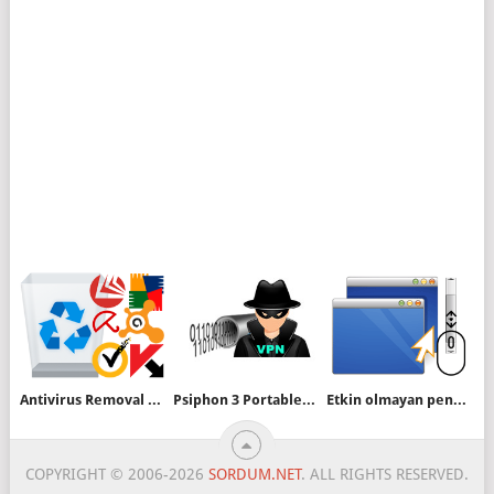
Antivirus Removal Tool ile Antivirüsünüzü kaldırın
Psiphon 3 Portable VPN yazılmı
Etkin olmayan pencerelerde kaydırma çubuğu ayarı
COPYRIGHT © 2006-2026
SORDUM.NET
. ALL RIGHTS RESERVED.