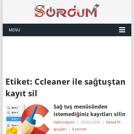
MENU
Etiket:
Ccleaner ile sağtuştan
kayıt sil
Sağ tuş menüsünden
istemediğiniz kayıtları silin
Velociraptor
|
25/02/2026
|
Genel Pc
ipuçları
|
6 yorum