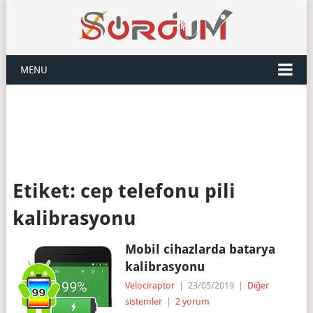
MENU
Etiket:
cep telefonu pili
kalibrasyonu
Mobil cihazlarda batarya
kalibrasyonu
Velociraptor
|
23/05/2019
|
Diğer
sistemler
|
2 yorum