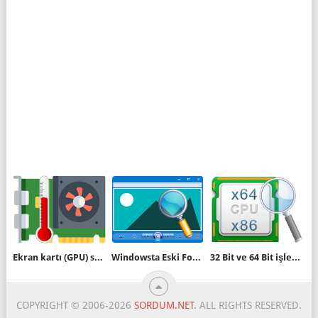
Ekran kartı (GPU) sıcaklığını programsız bulun
Windowsta Eski Fotoğraf Görüntüleyicisini kullanın
32 Bit ve 64 Bit işlemciler arasında ne fark var
COPYRIGHT © 2006-2026
SORDUM.NET
. ALL RIGHTS RESERVED.