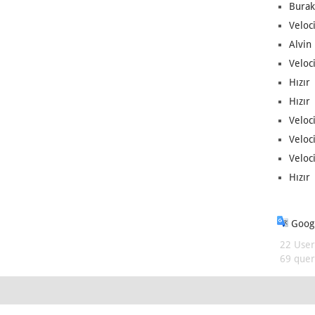
Burak
Veloc
Alvin 
Veloci
Hızır 
Hızır 
Veloci
Veloc
Veloci
Hızır 
Googl
22 User
69 queri