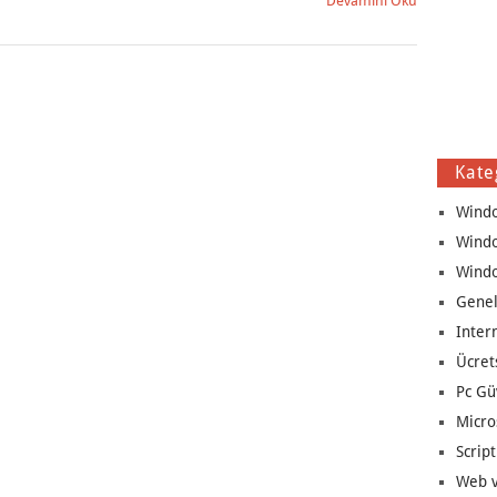
Devamını Oku
Kate
Wind
Wind
Wind
Genel
Inter
Ücret
Pc Gü
Micro
Script
Web v