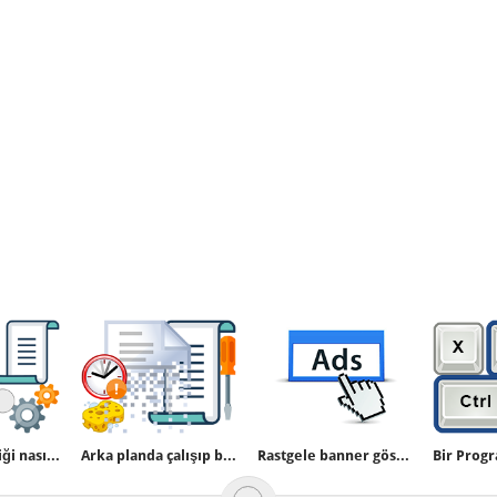
Vbscript özelliği nasıl aktif edilir yada kapatılır
Arka planda çalışıp belirli bir dosyayı bulursa silen vbs
Rastgele banner gösterimi