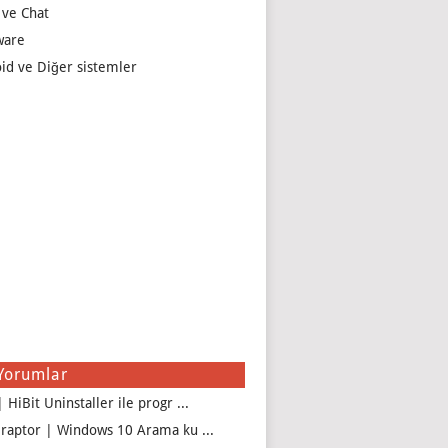
 ve Chat
ware
id ve Diğer sistemler
Yorumlar
 HiBit Uninstaller ile progr ...
iraptor | Windows 10 Arama ku ...