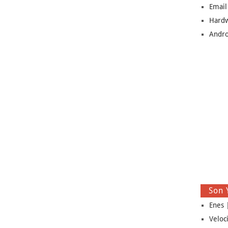
Email
Hard
Andro
Son 
Enes |
Veloc