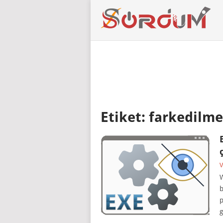
Etiket:
farkedilme
V
W
b
p
g