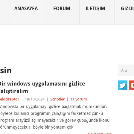
ANASAYFA
FORUM
İLETIŞIM
GIZLIL
sin
Bir windows uygulamasını gizlice
çalıştıralım
elociraptor
|
18/10/2024
|
Scriptler
|
11 yorum
indowsta bir uygulamayı gizlice başlatmak mümkündür,
öylece kullanıcı programın çalıştığını farketmez çünkü
rogram arayüzü açılmayacaktır ve görev çubuğunda ikonu
örünmeyecektir, böyle bir yöntem çok