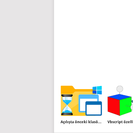
Açılışta önceki klasör pencereleri geri yüklensin