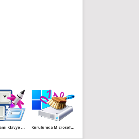
Bir Programı klavye kısayolu ile başlatın
Kurulumda Microsoft hesabı gereksinimini atlatın