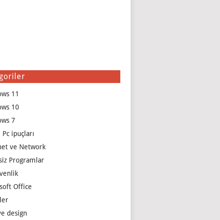
goriler
ows 11
ows 10
ows 7
 Pc ipuçları
net ve Network
siz Programlar
venlik
soft Office
ler
e design