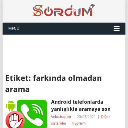
MENU
Etiket:
farkında olmadan
arama
Android telefonlarda
yanlışlıkla aramaya son
Velociraptor
|
20/05/2021
|
Diğer
sistemler
|
4 yorum