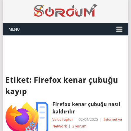
MENU
Etiket:
Firefox kenar çubuğu
kayıp
Firefox kenar çubuğu nasıl
kaldırılır
Velociraptor
|
02/04/2025
|
Internet ve
Network
|
2 yorum