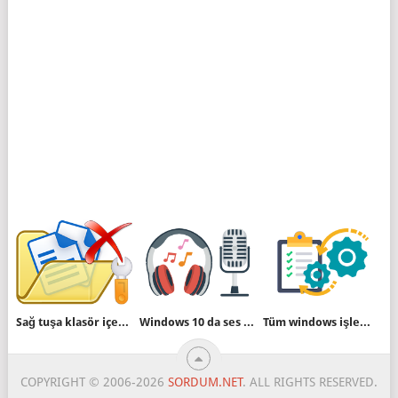
Sağ tuşa klasör içeriğini sil özelliği ekleyin
Windows 10 da ses aygıtını yeniden adlandıralım
Tüm windows işlemlerini metin dosyasına kaydedelim
COPYRIGHT © 2006-2026
SORDUM.NET
. ALL RIGHTS RESERVED.