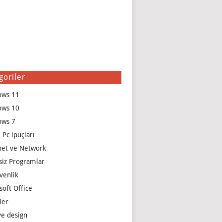
goriler
ows 11
ows 10
ows 7
 Pc ipuçları
net ve Network
siz Programlar
venlik
soft Office
ler
e design