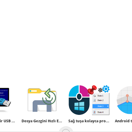
Önyüklenebilir USB belleğimizi boot etmeden test edelim
Dosya Gezgini Hızlı Erişim Araç Çubuğunu Sıfırlama
Sağ tuşa kolayca program veya script ekleyin