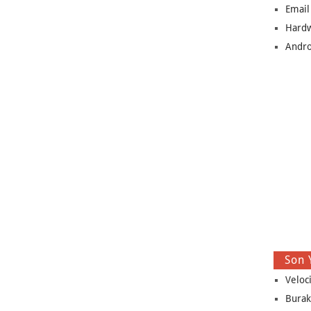
Email
Hard
Andro
Son 
Veloc
Burak