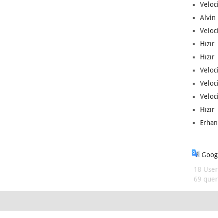
Veloc
Alvin 
Veloci
Hızır 
Hızır 
Veloci
Veloc
Veloci
Hızır 
Erhan
Googl
18 User
69 queri