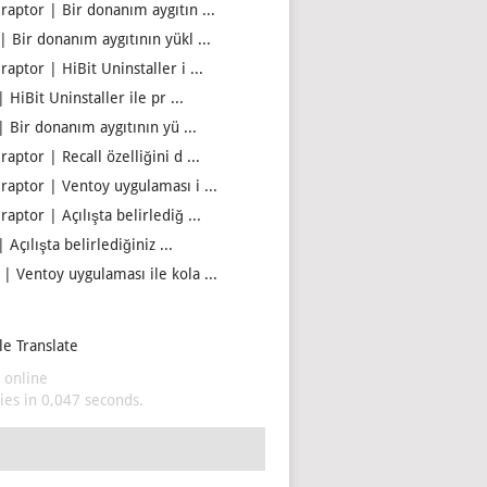
iraptor | Bir donanım aygıtın ...
| Bir donanım aygıtının yükl ...
raptor | HiBit Uninstaller i ...
| HiBit Uninstaller ile pr ...
| Bir donanım aygıtının yü ...
raptor | Recall özelliğini d ...
iraptor | Ventoy uygulaması i ...
raptor | Açılışta belirlediğ ...
| Açılışta belirlediğiniz ...
 | Ventoy uygulaması ile kola ...
e Translate
 online
es in 0,047 seconds.