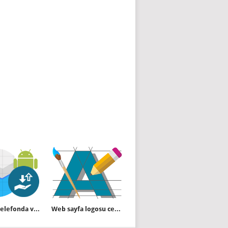
Android telefonda veri tasarrufu nasıl kapatılır
Web sayfa logosu cep telefonunda bulanık görünüyor