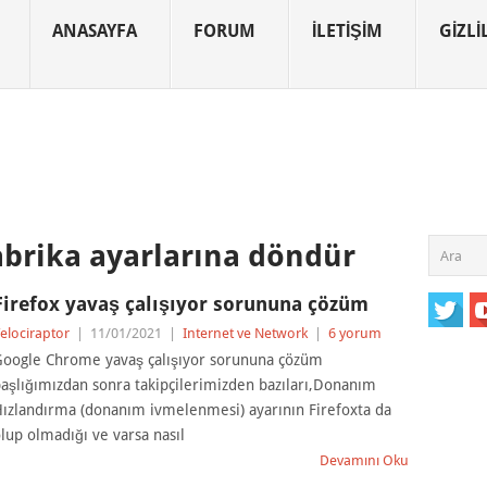
ANASAYFA
FORUM
İLETIŞIM
GIZLIL
fabrika ayarlarına döndür
Firefox yavaş çalışıyor sorununa çözüm
elociraptor
|
11/01/2021
|
Internet ve Network
|
6 yorum
oogle Chrome yavaş çalışıyor sorununa çözüm
aşlığımızdan sonra takipçilerimizden bazıları,Donanım
ızlandırma (donanım ivmelenmesi) ayarının Firefoxta da
lup olmadığı ve varsa nasıl
Devamını Oku