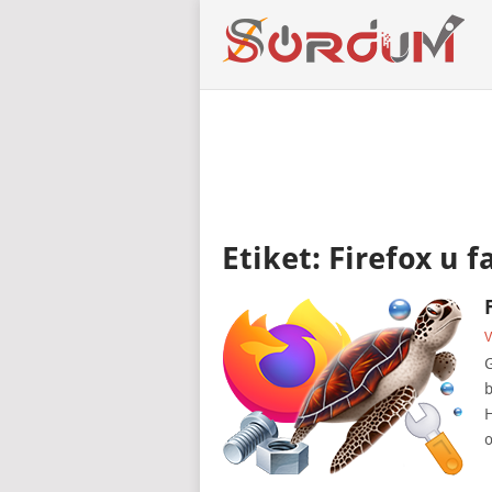
Etiket:
Firefox u 
V
G
b
H
o