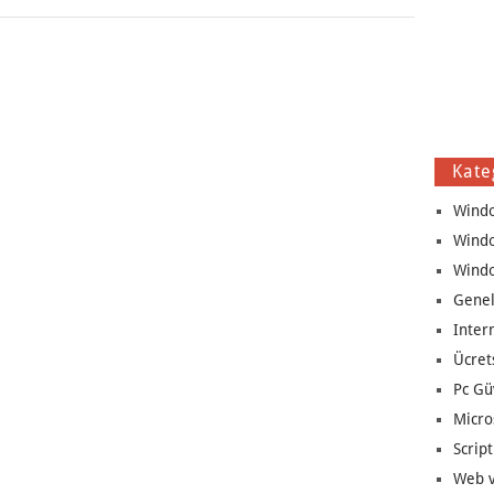
Kate
Wind
Wind
Wind
Genel
Inter
Ücret
Pc Gü
Micro
Script
Web v