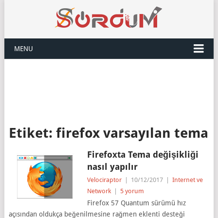
MENU
Etiket:
firefox varsayılan tema
Firefoxta Tema değişikliği
nasıl yapılır
Velociraptor
|
10/12/2017
|
Internet ve
Network
|
5 yorum
Firefox 57 Quantum sürümü hız
açısından oldukça beğenilmesine rağmen eklenti desteği