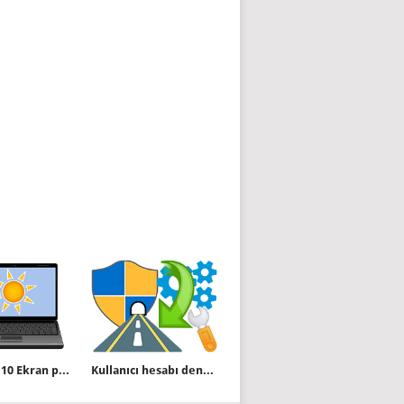
Windows 10 Ekran parlaklık ayarı çalışmıyor
Kullanıcı hesabı denetimi uyarısını atlatın