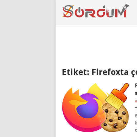
Etiket:
Firefoxta çe
V
T
ö
k
e