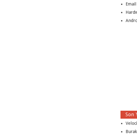
Email
Hard
Andro
Son 
Veloc
Burak