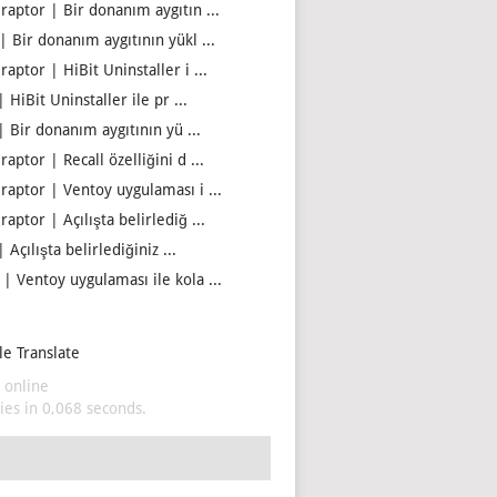
iraptor | Bir donanım aygıtın ...
| Bir donanım aygıtının yükl ...
raptor | HiBit Uninstaller i ...
| HiBit Uninstaller ile pr ...
| Bir donanım aygıtının yü ...
raptor | Recall özelliğini d ...
iraptor | Ventoy uygulaması i ...
raptor | Açılışta belirlediğ ...
| Açılışta belirlediğiniz ...
 | Ventoy uygulaması ile kola ...
e Translate
 online
es in 0,068 seconds.