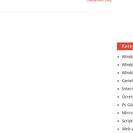
Devamını Oku
Kate
Wind
Wind
Wind
Genel
Inter
Ücret
Pc Gü
Micro
Script
Web v