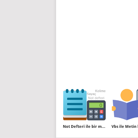
Not Defteri ile bir metnin karakter sayısını bulun