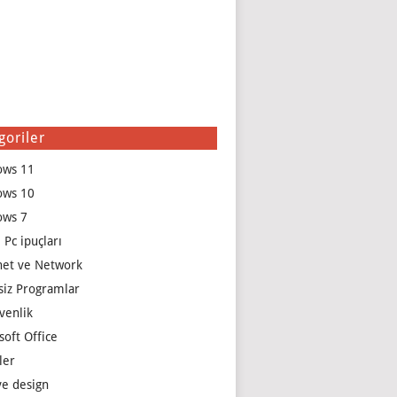
goriler
ows 11
ows 10
ows 7
 Pc ipuçları
net ve Network
siz Programlar
venlik
soft Office
ler
e design