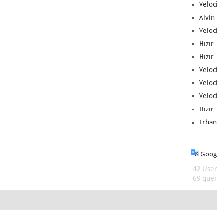
Veloc
Alvin 
Veloci
Hızır 
Hızır 
Veloci
Veloc
Veloci
Hızır 
Erhan
Googl
42 User
69 queri