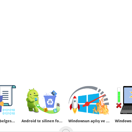
Vbs ile Metin belgesinde yazanları ekrana getirin
Android te silinen fotoğrafı programsız kurtaralım
Windowsun açılış ve kapanış hızını programsız öğrenin