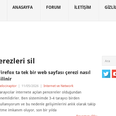
ANASAYFA
FORUM
İLETIŞIM
GIZLIL
rezleri sil
Firefox ta tek bir web sayfası çerezi nasıl
silinir
elociraptor
|
11/05/2026
|
Internet ve Network
arayıcılar internete açılan pencereler olduğundan
nemlidirler. Ben sistemimde 3-4 tarayıcı birden
ullanıyorum ve bu nedenle gelişimlerini anlık olarak takip
tme imkanım oluyor, son bir yılda