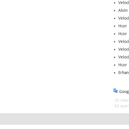
Veloc
Alvin 
Veloci
Hızır 
Hızır 
Veloci
Veloc
Veloci
Hızır 
Erhan
Googl
35 User
69 queri