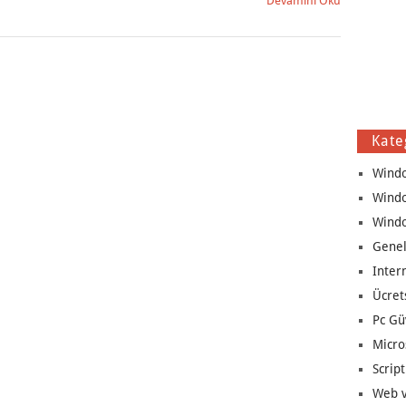
Devamını Oku
Kate
Wind
Wind
Wind
Genel
Inter
Ücret
Pc Gü
Micro
Script
Web v