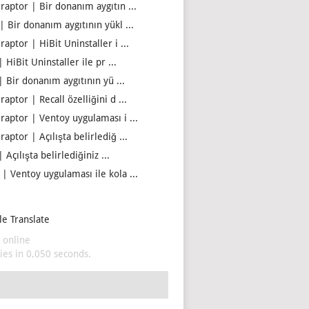
iraptor | Bir donanım aygıtın ...
| Bir donanım aygıtının yükl ...
raptor | HiBit Uninstaller i ...
| HiBit Uninstaller ile pr ...
| Bir donanım aygıtının yü ...
raptor | Recall özelliğini d ...
iraptor | Ventoy uygulaması i ...
raptor | Açılışta belirlediğ ...
| Açılışta belirlediğiniz ...
 | Ventoy uygulaması ile kola ...
e Translate
 online
es in 0,050 seconds.