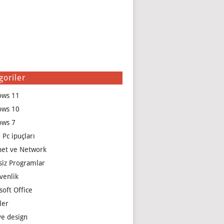
goriler
ows 11
ows 10
ows 7
 Pc ipuçları
net ve Network
siz Programlar
venlik
soft Office
ler
e design