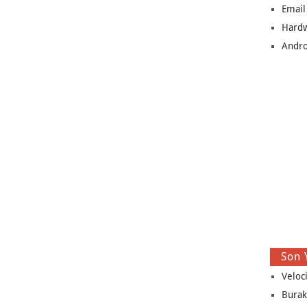
Email
Hard
Andro
Son 
Veloc
Burak