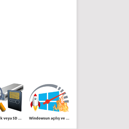
USB Bellek veya SD kart kapasitesi Sahtemi bulun
Windowsun açılış ve kapanış hızını programsız öğrenin