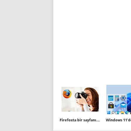
Firefoxta bir sayfanın tam ekran görüntüsünü alalım