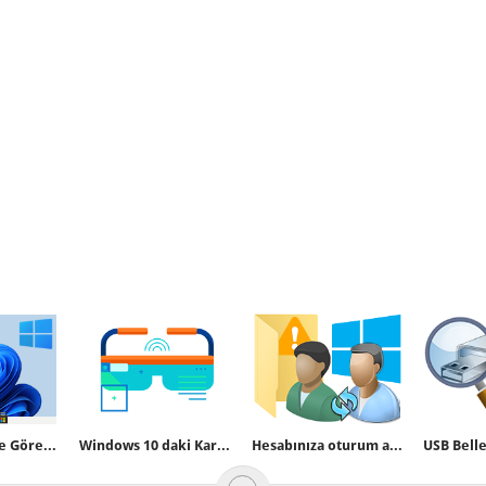
Windows 11'de Görev Çubuğu Simgelerini sola alın
Windows 10 daki Karma gerçekliği kaldıralım
Hesabınıza oturum açamıyoruz hatası