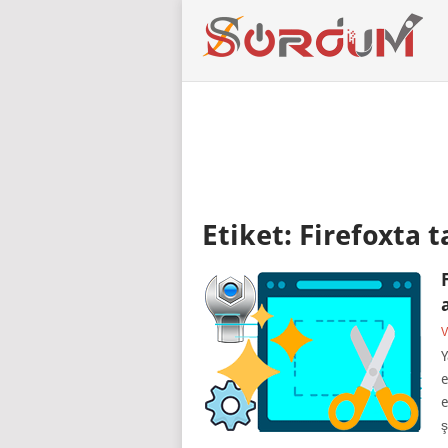
Etiket:
Firefoxta 
V
Y
e
e
ş