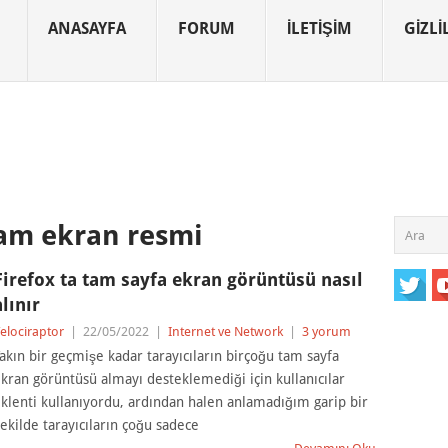
ANASAYFA
FORUM
İLETIŞIM
GIZLIL
tam ekran resmi
Firefox ta tam sayfa ekran görüntüsü nasıl
alınır
elociraptor
|
22/05/2022
|
Internet ve Network
|
3 yorum
akın bir geçmişe kadar tarayıcıların birçoğu tam sayfa
kran görüntüsü almayı desteklemediği için kullanıcılar
klenti kullanıyordu, ardından halen anlamadığım garip bir
ekilde tarayıcıların çoğu sadece