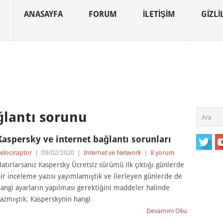
ANASAYFA
FORUM
İLETIŞIM
GIZLIL
ğlantı sorunu
Kaspersky ve internet bağlantı sorunları
elociraptor
|
09/02/2020
|
Internet ve Network
|
8 yorum
atırlarsanız Kaspersky Ücretsiz sürümü ilk çıktığı günlerde
ir inceleme yazısı yayımlamıştık ve ilerleyen günlerde de
angi ayarların yapılması gerektiğini maddeler halinde
azmıştık. Kasperskynin hangi
Devamını Oku