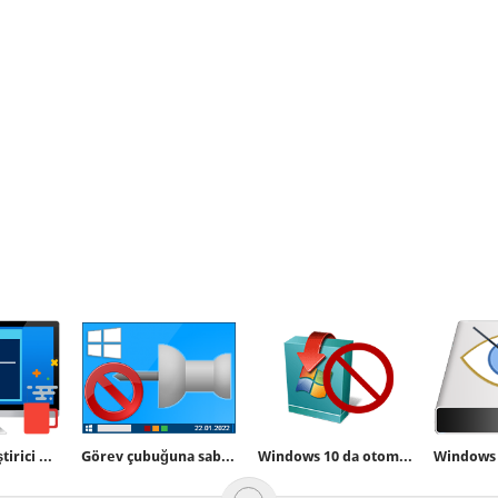
Windows geliştirici modunu aç kapat yada yasakla
Görev çubuğuna sabitle özelliği nasıl yasaklanır
Windows 10 da otomatik güncellemeleri kapatalım