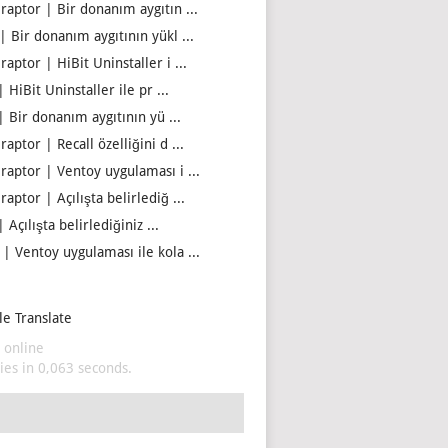
iraptor | Bir donanım aygıtın ...
| Bir donanım aygıtının yükl ...
raptor | HiBit Uninstaller i ...
| HiBit Uninstaller ile pr ...
| Bir donanım aygıtının yü ...
raptor | Recall özelliğini d ...
iraptor | Ventoy uygulaması i ...
raptor | Açılışta belirlediğ ...
| Açılışta belirlediğiniz ...
 | Ventoy uygulaması ile kola ...
e Translate
 online
es in 0,063 seconds.