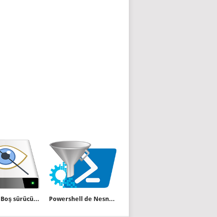
Windows Boş sürücüleri göstermesin
Powershell de Nesneler nasıl filtrelenir