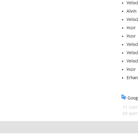
Veloc
Alvin 
Veloci
Hızır 
Hızır 
Veloci
Veloc
Veloci
Hızır 
Erhan
Googl
31 User
69 queri