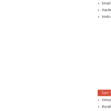
Email
Hard
Andro
Son 
Veloc
Burak