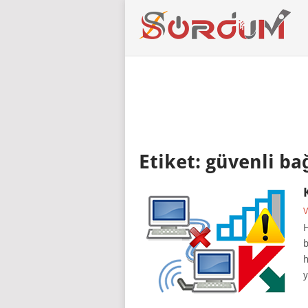
Etiket:
güvenli ba
V
H
b
h
y