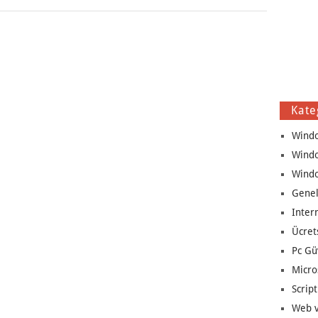
Kate
Wind
Wind
Wind
Genel
Inter
Ücret
Pc Gü
Micro
Script
Web v