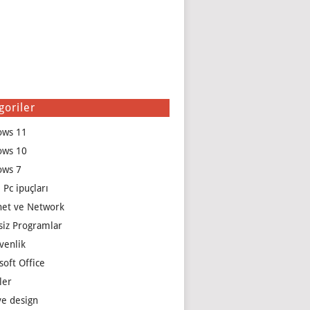
goriler
ows 11
ows 10
ows 7
 Pc ipuçları
net ve Network
siz Programlar
venlik
soft Office
ler
e design