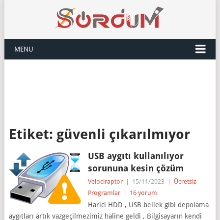
MENU
Etiket:
güvenli çıkarılmıyor
USB aygıtı kullanılıyor
sorununa kesin çözüm
Velociraptor
|
15/11/2023
|
Ücretsiz
Programlar
|
16 yorum
Harici HDD , USB bellek gibi depolama
aygıtları artık vazgeçilmezimiz haline geldi , Bilgisayarın kendi