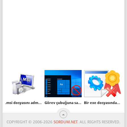
.msi dosyasını admin yetkilerinde çalıştıralım
Görev çubuğuna sağ tıklamayı yasaklayın
Bir exe dosyasındaki dijital imza nasıl kaldırılır
COPYRIGHT © 2006-2026
SORDUM.NET
. ALL RIGHTS RESERVED.