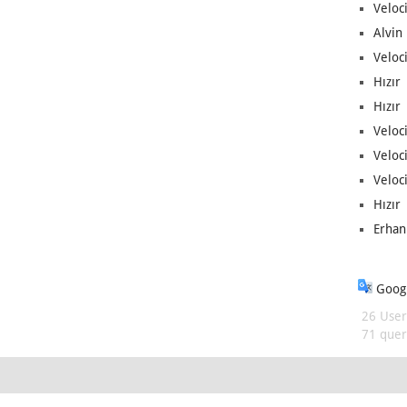
Veloc
Alvin 
Veloci
Hızır 
Hızır 
Veloci
Veloc
Veloci
Hızır 
Erhan
Googl
26 User
71 queri