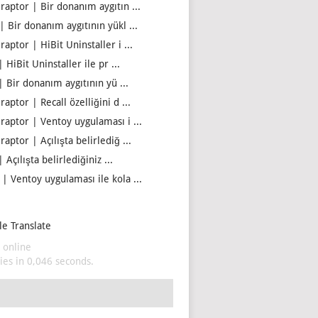
iraptor | Bir donanım aygıtın ...
| Bir donanım aygıtının yükl ...
raptor | HiBit Uninstaller i ...
| HiBit Uninstaller ile pr ...
| Bir donanım aygıtının yü ...
raptor | Recall özelliğini d ...
iraptor | Ventoy uygulaması i ...
raptor | Açılışta belirlediğ ...
| Açılışta belirlediğiniz ...
 | Ventoy uygulaması ile kola ...
e Translate
 online
es in 0,046 seconds.