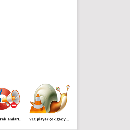
Ccleaner reklamlarını engelleyelim
VLC player çok geç yanıt veriyor