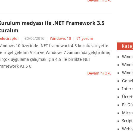
Devamını Oku
Kurulum medyası ile .NET Framework 3.5
kuralım
elociraptor
|
30/06/2016
|
Windows 10
|
71 yorum
indows 10 üzerinde .NET framework 4.5 kurulu vaziyette
Kate
elir gel gelelim Vista ve Windows 7 zamanında gelştirilmiş
Wind
irçok uygulama çalışmak için 4,5 ile birlikte NET
Wind
ramework v3.5 u
Wind
Devamını Oku
Genel
Inter
Ücret
Pc Gü
Micro
Script
Web v