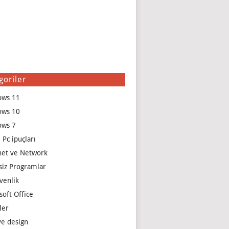
goriler
ows 11
ows 10
ows 7
 Pc ipuçları
net ve Network
siz Programlar
venlik
soft Office
ler
e design