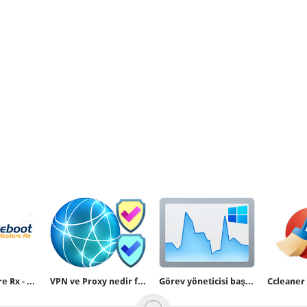
Reboot Restore Rx - Deepfreeze alternatifi
VPN ve Proxy nedir farkları nelerdir
Görev yöneticisi başlangıç sayfasını belirleyin