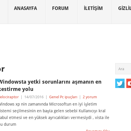
ANASAYFA
FORUM
İLETIŞIM
GIZLIL
or
Windowsta yetki sorunlarını aşmanın en
kestirme yolu
elociraptor
|
14/07/2016
|
Genel Pc ipuçları
|
2 yorum
indows xp nin zamanında Microsoftun en iyi işletim
istemi seçilmesinin en başta gelen sebebi Kullanıcıyı kral
abul etmesi ve en yüksek ayrıcalıkları vermesiydi , vista ile
bu durum