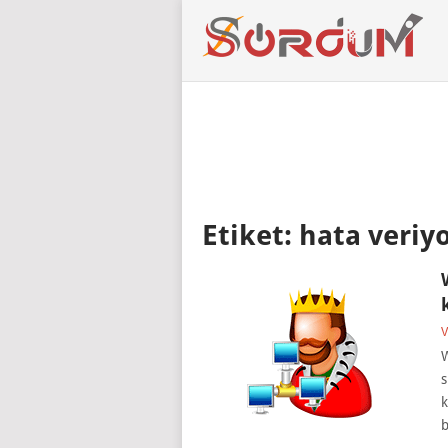
Etiket:
hata veriy
V
W
s
k