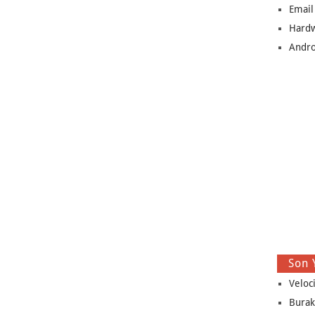
Email
Hard
Andro
Son 
Veloc
Burak