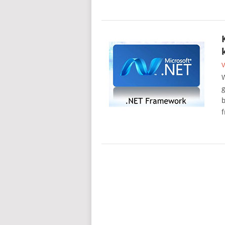
V
W
g
b
f