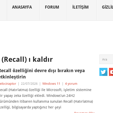
ANASAYFA
FORUM
İLETIŞIM
GIZLIL
(Recall) ı kaldır
Recall özelliğini devre dışı bırakın veya
etkinleştirin
elociraptor
|
22/07/2026
|
Windows 11
|
4 yorum
ecall (Hatırlatma) özelliği ile Microsoft, işletim sistemine
ir yapay zeka özelliği ekledi. Windows'un 24H2
ürümünden itibaren kullanıma sunulan Recall (Hatırlatma)
zelliği, bilgisayarda yaptığınız her şeyi