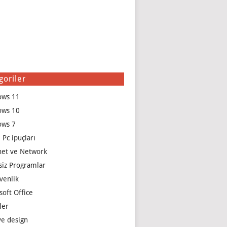
goriler
ows 11
ows 10
ows 7
 Pc ipuçları
net ve Network
siz Programlar
venlik
soft Office
ler
e design