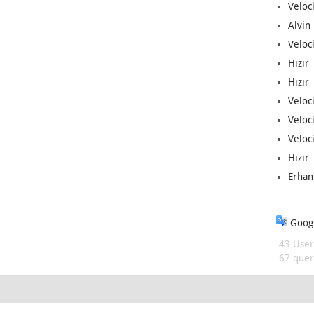
Veloc
Alvin 
Veloci
Hızır 
Hızır 
Veloci
Veloc
Veloci
Hızır 
Erhan
Googl
43 User
67 queri