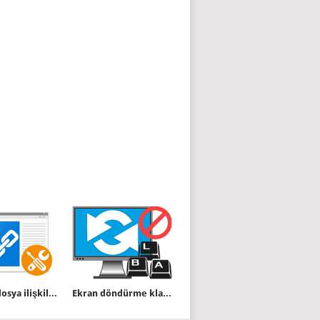
Bir tıkla dosya ilişkilendirmesini tamir edelim
Ekran döndürme klavye kısayollarını devre dışı bırakın