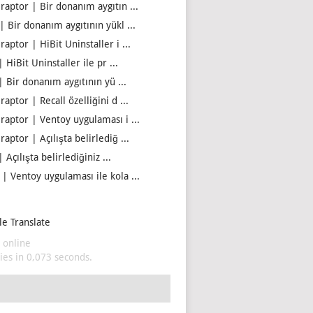
iraptor | Bir donanım aygıtın ...
| Bir donanım aygıtının yükl ...
raptor | HiBit Uninstaller i ...
| HiBit Uninstaller ile pr ...
| Bir donanım aygıtının yü ...
raptor | Recall özelliğini d ...
iraptor | Ventoy uygulaması i ...
raptor | Açılışta belirlediğ ...
| Açılışta belirlediğiniz ...
 | Ventoy uygulaması ile kola ...
e Translate
 online
es in 0,073 seconds.