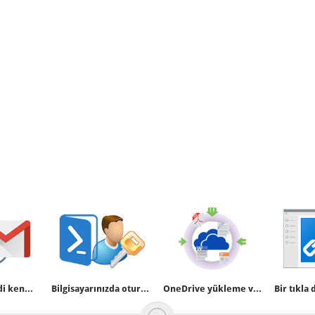
Gmail ile kendi kendini yokeden email atalım
Bilgisayarınızda oturum açanları programsız bulun
OneDrive yükleme ve indirme hızını kısıtlayalım