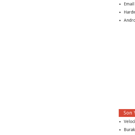
Email
Hard
Andro
Son 
Veloc
Burak