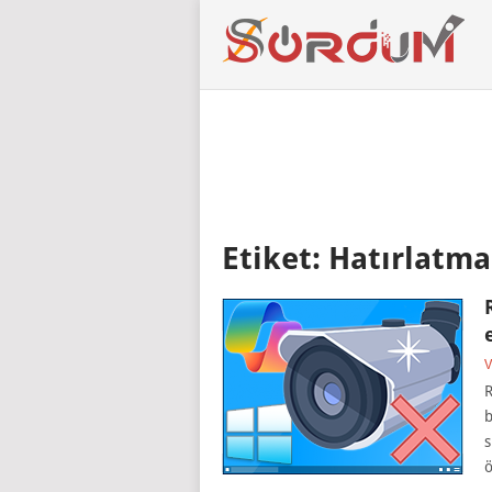
Etiket:
Hatırlatma 
V
R
b
s
ö