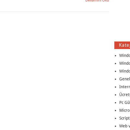
Devamını Oku
Kate
Wind
Wind
Wind
Genel
Inter
Ücret
Pc Gü
Micro
Script
Web v