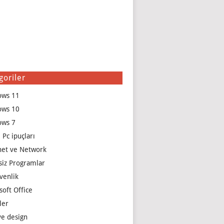
goriler
ows 11
ows 10
ows 7
 Pc ipuçları
net ve Network
siz Programlar
venlik
soft Office
ler
e design