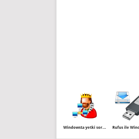
Windowsta yetki sorunlarını aşmanın en kestirme yolu