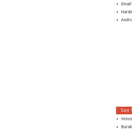
Email
Hard
Andro
Son 
Veloc
Burak