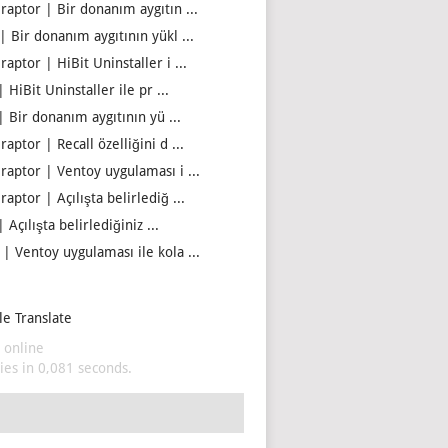
iraptor | Bir donanım aygıtın ...
| Bir donanım aygıtının yükl ...
raptor | HiBit Uninstaller i ...
| HiBit Uninstaller ile pr ...
| Bir donanım aygıtının yü ...
raptor | Recall özelliğini d ...
iraptor | Ventoy uygulaması i ...
raptor | Açılışta belirlediğ ...
| Açılışta belirlediğiniz ...
 | Ventoy uygulaması ile kola ...
e Translate
 online
es in 0,081 seconds.