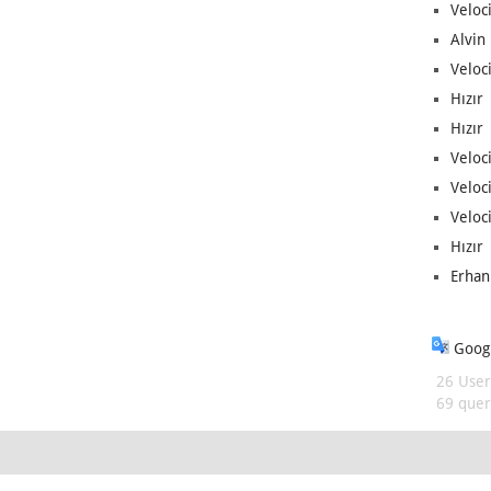
Veloc
Alvin 
Veloci
Hızır 
Hızır 
Veloci
Veloc
Veloci
Hızır 
Erhan
Googl
26 User
69 queri