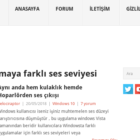
ANASAYFA
FORUM
İLETIŞIM
GIZLIL
aya farklı ses seviyesi
Aynı anda hem kulaklık hemde
Hoparlörden ses çıkışı
elociraptor
|
20/05/2018
|
Windows 10
|
7 yorum
indows kullanıcısı iseniz işiniz muhtemelen ses düzeyi
arıştırıcısına düşmüştür , bu uygulama windows Vista
amanından beridir kullanıcılara Windowsta farklı
ygulamalar için farklı ses seviyeleri veya