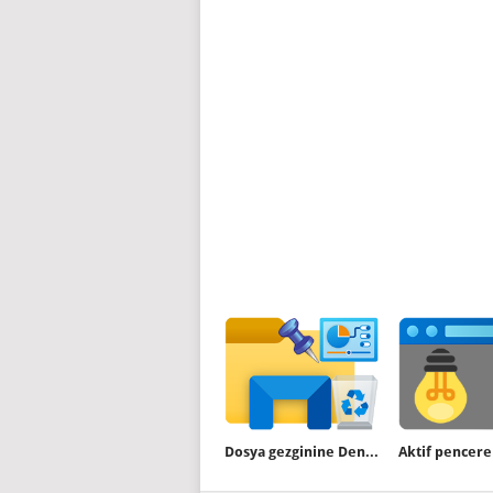
Dosya gezginine Denetim masası ve çöp kutusu ekle