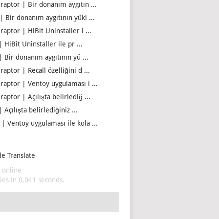
iraptor | Bir donanım aygıtın ...
| Bir donanım aygıtının yükl ...
raptor | HiBit Uninstaller i ...
| HiBit Uninstaller ile pr ...
| Bir donanım aygıtının yü ...
raptor | Recall özelliğini d ...
iraptor | Ventoy uygulaması i ...
raptor | Açılışta belirlediğ ...
| Açılışta belirlediğiniz ...
 | Ventoy uygulaması ile kola ...
e Translate
 online
es in 0,041 seconds.