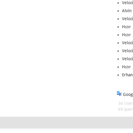
Veloc
Alvin 
Veloci
Hızır 
Hızır 
Veloci
Veloc
Veloci
Hızır 
Erhan
Googl
34 User
69 queri