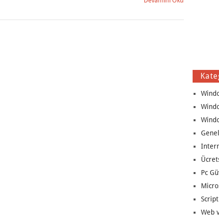
Devamını Oku
Kate
Wind
Wind
Wind
Genel
Inter
Ücret
Pc Gü
Micro
Script
Web v