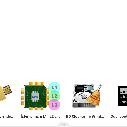
Windows 7 üzerinden Portable windows 10-8 oluşturalım
İşlemcinizin L1 , L2 ve L3 Önbellek boyutunu bulun
HD Cleaner ile Windows temizliği ve Optimizasyonu