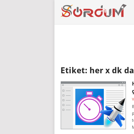
Etiket:
her x dk da
V
B
p
t
M