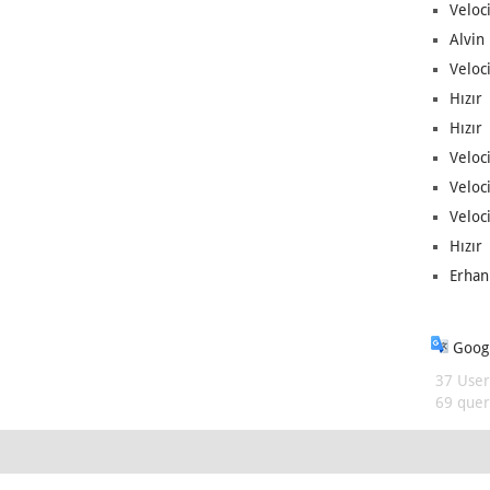
Veloc
Alvin 
Veloci
Hızır 
Hızır 
Veloci
Veloc
Veloci
Hızır 
Erhan
Googl
37 User
69 queri