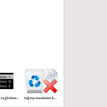
Dual boot ta görünmeyen işletim sistemi
Sağ tuş menüsüne kalıcı sil özelliği ekleyelim