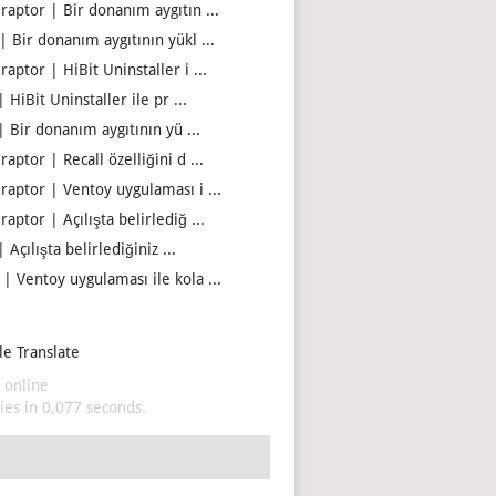
iraptor | Bir donanım aygıtın ...
| Bir donanım aygıtının yükl ...
raptor | HiBit Uninstaller i ...
| HiBit Uninstaller ile pr ...
| Bir donanım aygıtının yü ...
raptor | Recall özelliğini d ...
iraptor | Ventoy uygulaması i ...
raptor | Açılışta belirlediğ ...
| Açılışta belirlediğiniz ...
 | Ventoy uygulaması ile kola ...
e Translate
 online
es in 0,077 seconds.