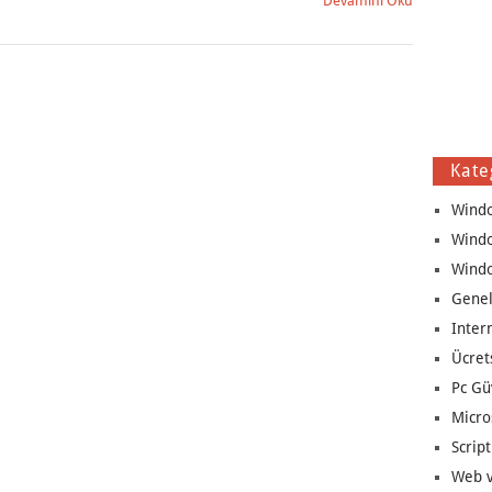
Devamını Oku
Kate
Wind
Wind
Wind
Genel
Inter
Ücret
Pc Gü
Micro
Script
Web v