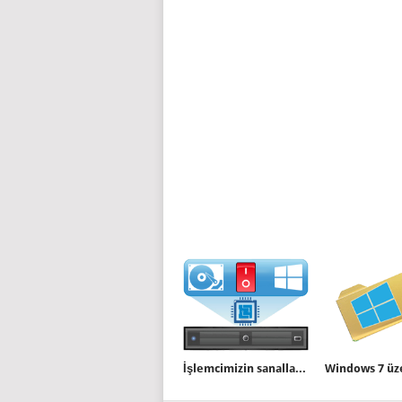
İşlemcimizin sanallaştırma özelliği açıkmı