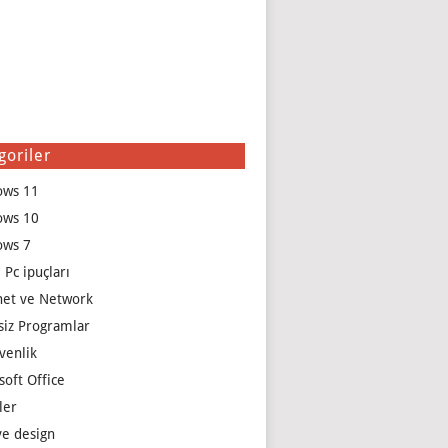
goriler
ows 11
ows 10
ows 7
 Pc ipuçları
net ve Network
siz Programlar
venlik
soft Office
ler
e design