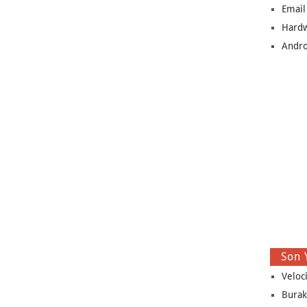
Email
Hard
Andro
Son 
Veloc
Burak