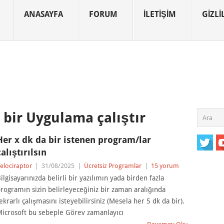
ANASAYFA
FORUM
İLETIŞIM
GIZLIL
 bir Uygulama çalıştır
Her x dk da bir istenen program/lar
çalıştırılsın
elociraptor
|
31/08/2025
|
Ücretsiz Programlar
|
15 yorum
ilgisayarınızda belirli bir yazılımın yada birden fazla
rogramın sizin belirleyeceğiniz bir zaman aralığında
ekrarlı çalışmasını isteyebilirsiniz (Mesela her 5 dk da bir).
icrosoft bu sebeple Görev zamanlayıcı