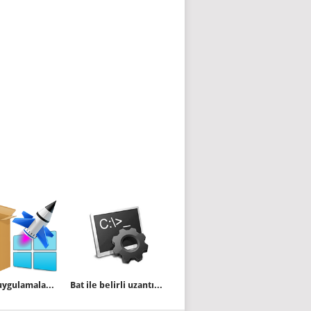
Modern uygulamaları klavye kısayolu ile başlatmak
Bat ile belirli uzantıdaki dosyaları silmek