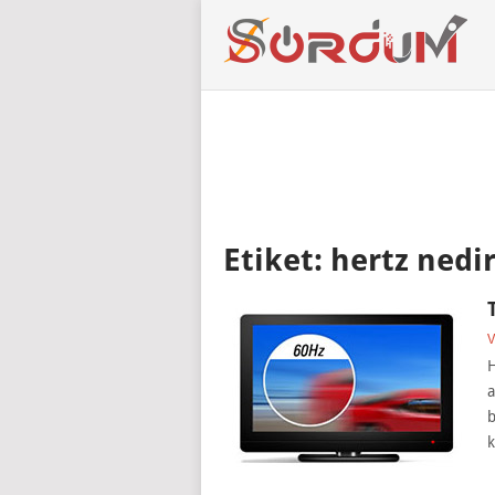
Etiket:
hertz nedi
V
H
a
b
k