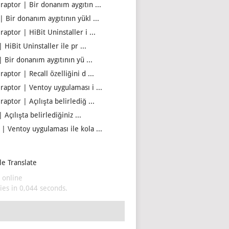
iraptor | Bir donanım aygıtın ...
| Bir donanım aygıtının yükl ...
raptor | HiBit Uninstaller i ...
| HiBit Uninstaller ile pr ...
| Bir donanım aygıtının yü ...
raptor | Recall özelliğini d ...
iraptor | Ventoy uygulaması i ...
raptor | Açılışta belirlediğ ...
| Açılışta belirlediğiniz ...
 | Ventoy uygulaması ile kola ...
e Translate
 online
es in 0,044 seconds.