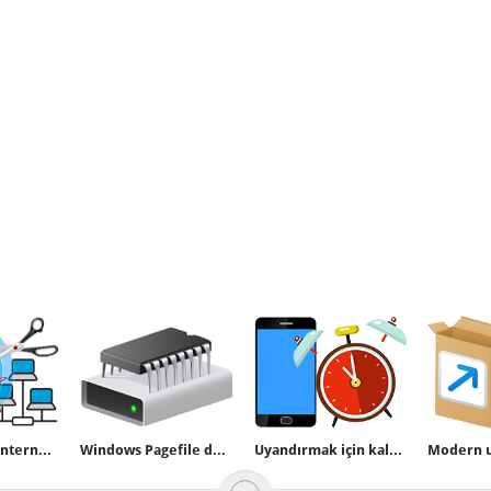
Net Disabler-internet kesme yazılımı
Windows Pagefile dosyası nedir
Uyandırmak için kaldır özelliği nasıl aktif edilir