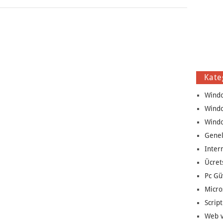
Kate
Wind
Wind
Wind
Genel
Inter
Ücret
Pc Gü
Micro
Script
Web v