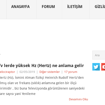
ANASAYFA
FORUM
İLETIŞIM
GIZLIL
r
Tv lerde yüksek Hz (Hertz) ne anlama gelir
elociraptor
|
02/05/2019
|
Diğer sistemler
|
17 yorum
ertz (Hz), İsmini Alman fizikçi Heinrich Rudolf Hertz'den
lmış olan ve frekans (sıklık) anlamına gelen bir ölçü
irimidir , biz buna Televizyonda görüntülenen saniyedeki
are sayısı yani Yenileme
Devamını Oku