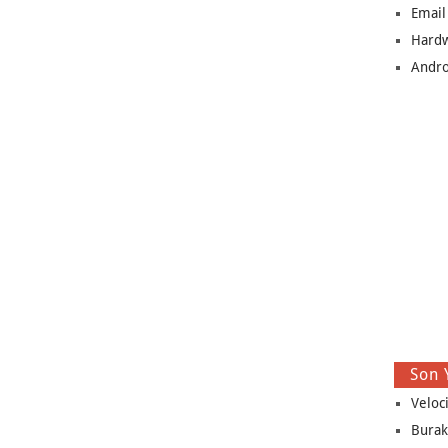
Email
Hard
Andro
Son 
Veloc
Burak