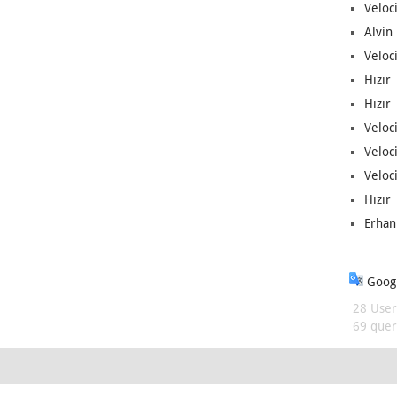
Veloc
Alvin 
Veloci
Hızır 
Hızır 
Veloci
Veloc
Veloci
Hızır 
Erhan
Googl
28 User
69 queri