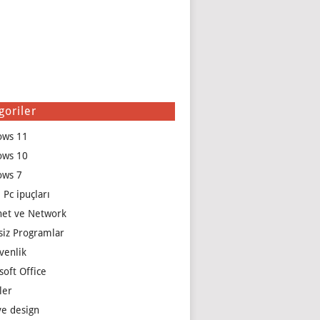
goriler
ows 11
ows 10
ows 7
 Pc ipuçları
net ve Network
siz Programlar
venlik
soft Office
ler
e design