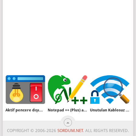
Aktif pencere dışındaki herşey kararsın
Notepad ++ (Plus) arayüz dili nasıl değiştirilir
Unutulan Kablosuz ağ şifresini programsız bulun
COPYRIGHT © 2006-2026
SORDUM.NET
. ALL RIGHTS RESERVED.