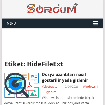
MENU
Etiket:
HideFileExt
Dosya uzantıları nasıl
gösterilir yada gizlenir
Velociraptor
|
12/04/2026
|
Windows 11
|
3 yorum
Windows işletim sisteminde birçok
dosya uzantısı vardır mesela .docx adlı bir dosyanız varsa,