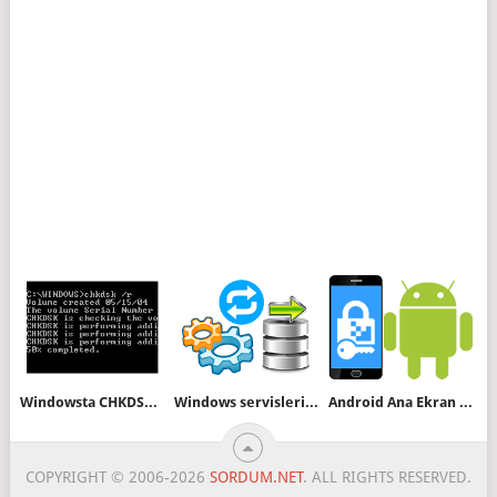
Windowsta CHKDSK kullanmadan Dirty Bit i temizleyelim
Windows servislerini yedeklemek için scriptler
Android Ana Ekran Düzeni Nasıl Kilitlenir
COPYRIGHT © 2006-2026
SORDUM.NET
. ALL RIGHTS RESERVED.