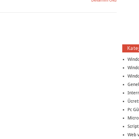
Devamını Oku
Kate
Wind
Wind
Wind
Genel
Inter
Ücret
Pc Gü
Micro
Script
Web v