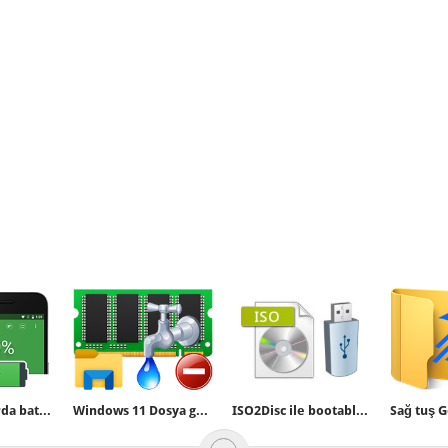
Mobil cihazlarda batarya kalibrasyonu
Windows 11 Dosya gezgini bellek sızıntısı sorunu
ISO2Disc ile bootable USB yada Windows To Go Drive hazırlama