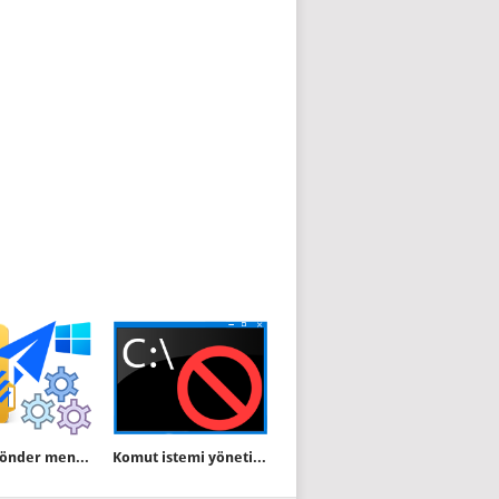
Sağ tuş Gönder menüsünü düzenleyin
Komut istemi yöneticiniz tarafından devre dışı bırakılmıştır