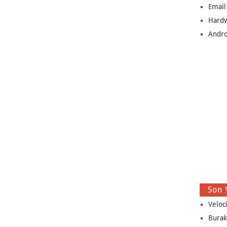
Email
Hard
Andro
Son 
Veloc
Burak