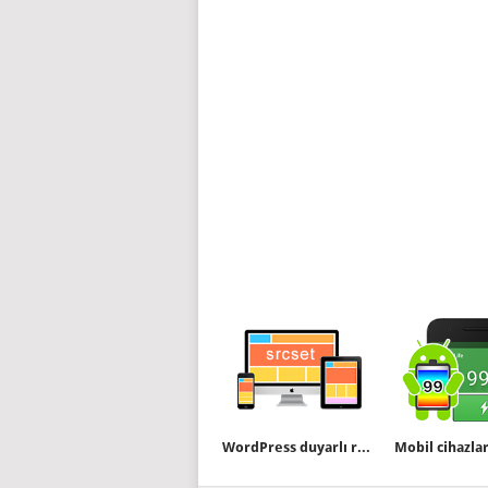
WordPress duyarlı resim özelliği nasıl devre dışı bırakılır