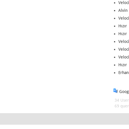
Veloc
Alvin 
Veloci
Hızır 
Hızır 
Veloci
Veloc
Veloci
Hızır 
Erhan
Googl
34 User
69 queri