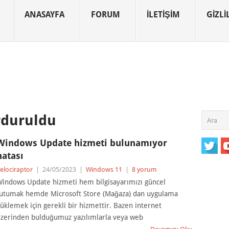
ANASAYFA
FORUM
İLETIŞIM
GIZLIL
rduruldu
Windows Update hizmeti bulunamıyor
hatası
elociraptor
|
24/05/2023
|
Windows 11
|
8 yorum
indows Update hizmeti hem bilgisayarımızı güncel
utumak hemde Microsoft Store (Mağaza) dan uygulama
üklemek için gerekli bir hizmettir. Bazen internet
zerinden bulduğumuz yazılımlarla veya web