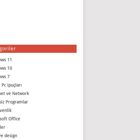
goriler
ows 11
ows 10
ows 7
 Pc ipuçları
net ve Network
siz Programlar
venlik
soft Office
ler
e design