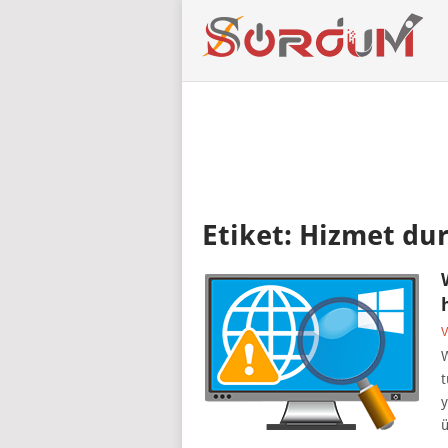
Etiket:
Hizmet du
V
W
t
y
ü