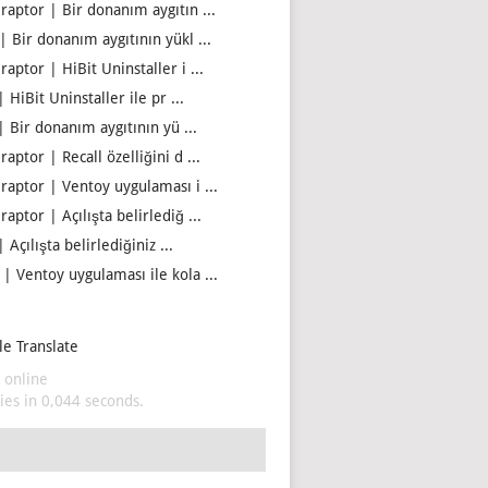
iraptor | Bir donanım aygıtın ...
| Bir donanım aygıtının yükl ...
raptor | HiBit Uninstaller i ...
| HiBit Uninstaller ile pr ...
| Bir donanım aygıtının yü ...
raptor | Recall özelliğini d ...
iraptor | Ventoy uygulaması i ...
raptor | Açılışta belirlediğ ...
| Açılışta belirlediğiniz ...
 | Ventoy uygulaması ile kola ...
e Translate
 online
es in 0,044 seconds.