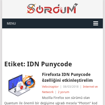
MENU
Etiket:
IDN Punycode
Firefoxta IDN Punycode
özelliğini etkinleştirelim
Velociraptor
|
08/03/2018
|
Internet ve
Network
|
2 yorum
Mozilla Firefox son sürümü olan
Quantum ile önemli bir değişime uğradı mesela "Photon" kod