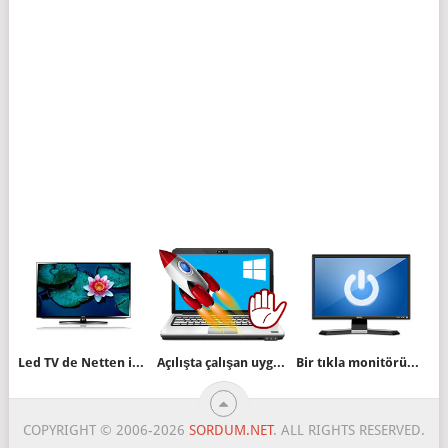
Led TV de Netten indirilen Bluray ses dili seçimi
Açılışta çalışan uygulamaları Görev yöneticisi ile engelle
Bir tıkla monitörünüzü kapatın
COPYRIGHT © 2006-2026
SORDUM.NET
. ALL RIGHTS RESERVED.