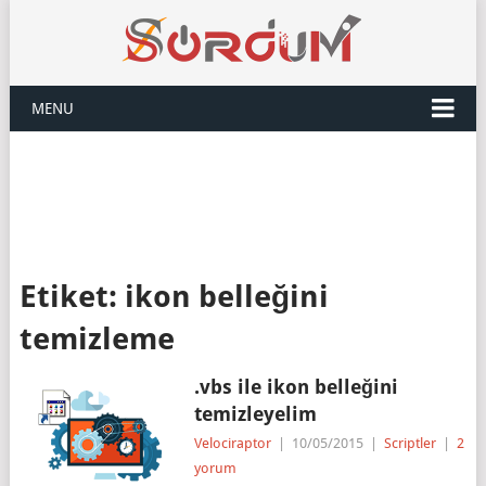
MENU
Etiket:
ikon belleğini
temizleme
.vbs ile ikon belleğini
temizleyelim
Velociraptor
|
10/05/2015
|
Scriptler
|
2
yorum