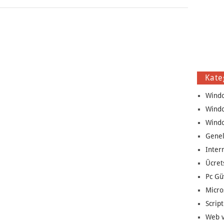
Kate
Wind
Wind
Wind
Genel
Inter
Ücret
Pc Gü
Micro
Script
Web v