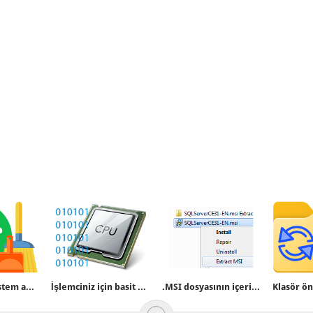
Spotify her sistem açılışında otomatik başlıyor
İşlemciniz için basit bir Asal sayı testi
.MSI dosyasının içeriğini alalım