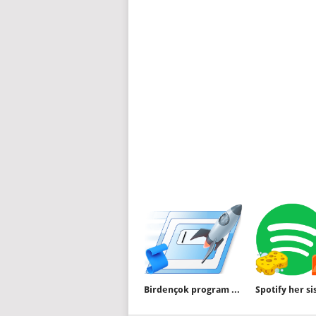
Birdençok program yada websayfasını otomatik çalıştırın