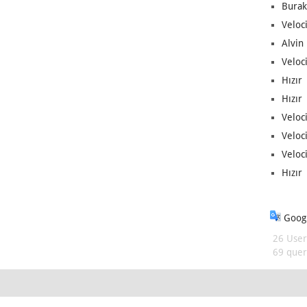
Burak
Veloc
Alvin 
Veloci
Hızır 
Hızır 
Veloci
Veloc
Veloci
Hızır 
Googl
26 User
69 queri