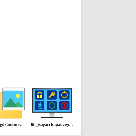
Klasör öngörünüm resmi nasıl değiştirilir
Bilgisayarı kapat veya yeniden başlat kısayolu