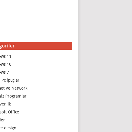
goriler
ows 11
ows 10
ows 7
 Pc ipuçları
net ve Network
siz Programlar
venlik
soft Office
ler
e design