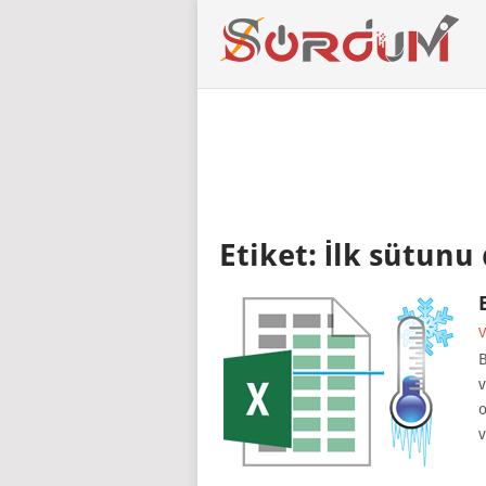
Etiket:
İlk sütunu
V
B
v
o
v