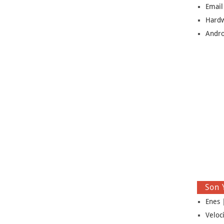
Email
Hard
Andro
Son 
Enes |
Veloc