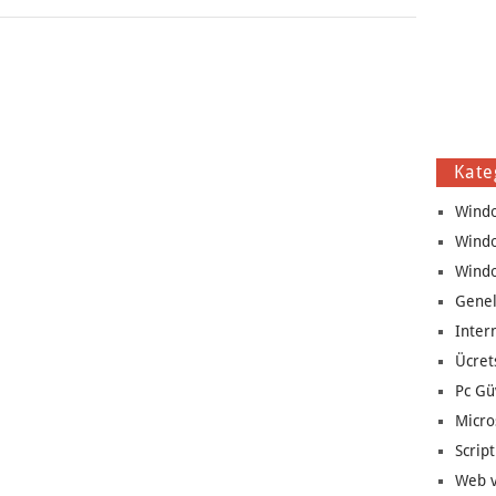
Kate
Wind
Wind
Wind
Genel
Inter
Ücret
Pc Gü
Micro
Script
Web v