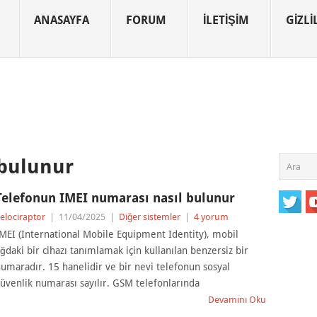
ANASAYFA
FORUM
İLETIŞIM
GIZLIL
 bulunur
Telefonun IMEI numarası nasıl bulunur
elociraptor
|
11/04/2025
|
Diğer sistemler
|
4 yorum
MEI (International Mobile Equipment Identity), mobil
ğdaki bir cihazı tanımlamak için kullanılan benzersiz bir
umaradır. 15 hanelidir ve bir nevi telefonun sosyal
üvenlik numarası sayılır. GSM telefonlarında
Devamını Oku