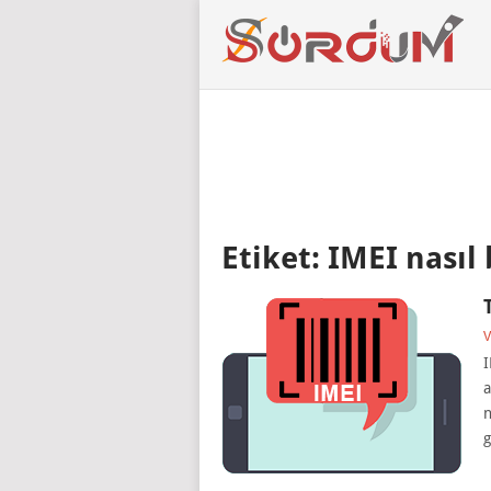
Etiket:
IMEI nasıl
V
I
a
n
g