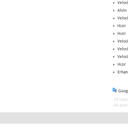
Veloc
Alvin 
Veloci
Hızır 
Hızır 
Veloci
Veloc
Veloci
Hızır 
Erhan
Googl
29 User
69 queri