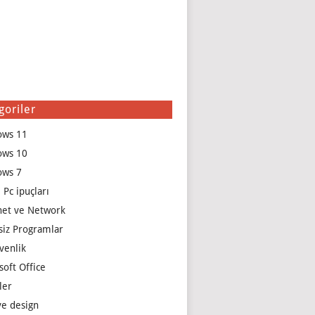
goriler
ows 11
ows 10
ows 7
 Pc ipuçları
net ve Network
siz Programlar
venlik
soft Office
ler
e design