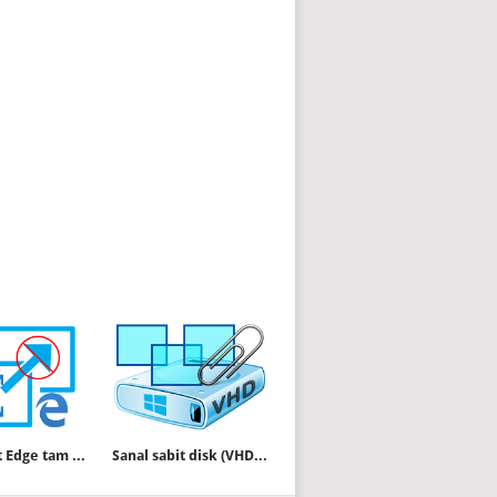
Microsoft Edge tam ekran modunda açılmasın
Sanal sabit disk (VHD) her açılışta kaybolmasın