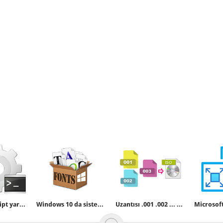
Windowsu script yardımı ile kapatmak
Windows 10 da sistem font büyüklüğünü değiştirelim
Uzantısı .001 .002 ... olan dosyaları birleştirme yöntemleri