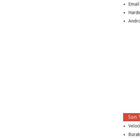
Email
Hard
Andro
Son 
Veloc
Burak