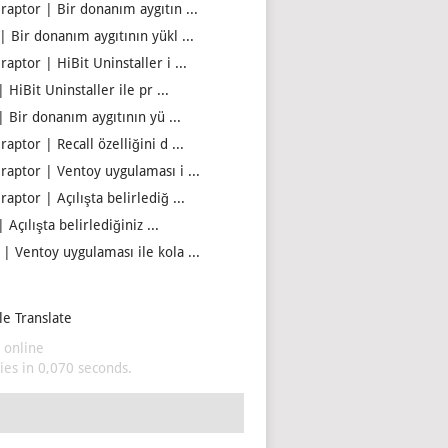
iraptor | Bir donanım aygıtın ...
| Bir donanım aygıtının yükl ...
raptor | HiBit Uninstaller i ...
| HiBit Uninstaller ile pr ...
| Bir donanım aygıtının yü ...
raptor | Recall özelliğini d ...
iraptor | Ventoy uygulaması i ...
raptor | Açılışta belirlediğ ...
| Açılışta belirlediğiniz ...
 | Ventoy uygulaması ile kola ...
e Translate
 online
es in 0,070 seconds.