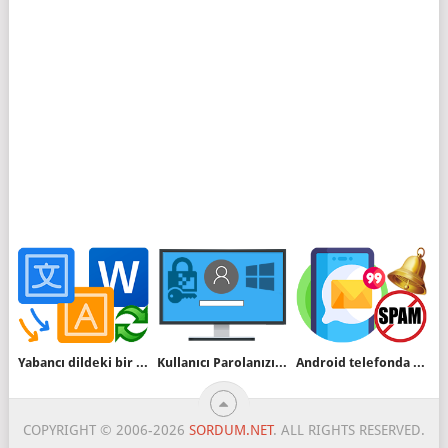
Yabancı dildeki bir dökümanı kolayca tercüme ettirin
Kullanıcı Parolanızın geçerlilik süresi dolmasın
Android telefonda istenmeyen SMS leri engelleyin
COPYRIGHT © 2006-2026
SORDUM.NET
. ALL RIGHTS RESERVED.