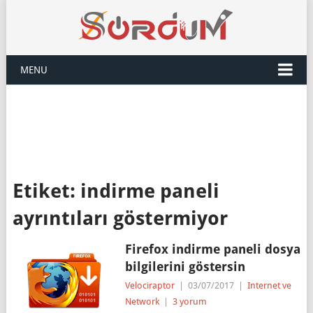
MENU
Etiket:
indirme paneli
ayrıntıları göstermiyor
Firefox indirme paneli dosya
bilgilerini göstersin
Velociraptor
|
03/07/2017
|
Internet ve
Network
|
3 yorum