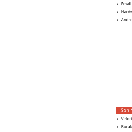
Email
Hard
Andro
Son 
Veloc
Burak