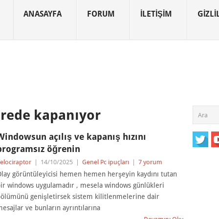
ANASAYFA
FORUM
İLETIŞIM
GIZLIL
rede kapanıyor
Windowsun açılış ve kapanış hızını
programsız öğrenin
elociraptor
|
14/10/2025
|
Genel Pc ipuçları
|
7 yorum
lay görüntüleyicisi hemen hemen herşeyin kaydını tutan
ir windows uygulamadır , mesela windows günlükleri
ölümünü genişletirsek sistem kilitlenmelerine dair
esajlar ve bunların ayrıntılarına