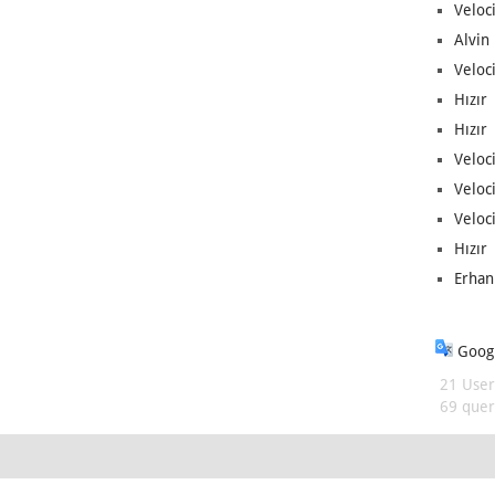
Veloc
Alvin 
Veloci
Hızır 
Hızır 
Veloci
Veloc
Veloci
Hızır 
Erhan
Googl
21 User
69 queri