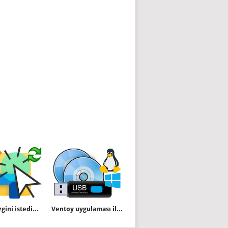
Dosya gezgini istediğiniz konumu açsın
Ventoy uygulaması ile kolayca Multiboot USB hazırlayın