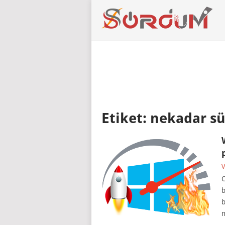
Etiket:
nekadar sü
V
O
b
b
m