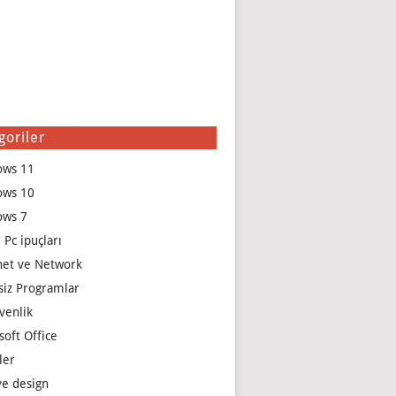
goriler
ows 11
ows 10
ows 7
 Pc ipuçları
net ve Network
siz Programlar
venlik
soft Office
ler
e design