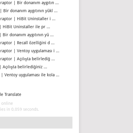
iraptor | Bir donanım aygıtın ...
| Bir donanım aygıtının yükl ...
raptor | HiBit Uninstaller i ...
| HiBit Uninstaller ile pr ...
| Bir donanım aygıtının yü ...
raptor | Recall özelliğini d ...
iraptor | Ventoy uygulaması i ...
raptor | Açılışta belirlediğ ...
| Açılışta belirlediğiniz ...
 | Ventoy uygulaması ile kola ...
e Translate
 online
es in 0,059 seconds.