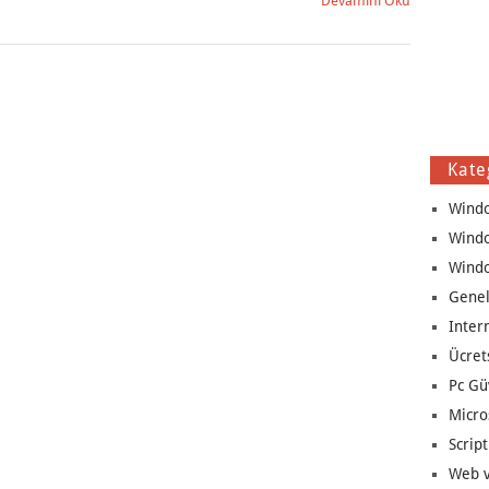
Devamını Oku
Kate
Wind
Wind
Wind
Genel
Inter
Ücret
Pc Gü
Micro
Script
Web v