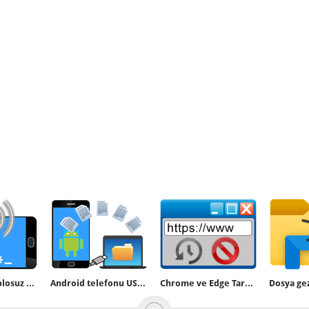
Telefonun kablosuz Hotspot şifresi nasıl değiştirilir
Android telefonu USB ye bağlayıp direkt dosya aktarın
Chrome ve Edge Tarama Geçmişini kaydetmesin