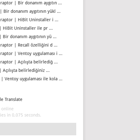
iraptor | Bir donanım aygıtın ...
| Bir donanım aygıtının yükl ...
raptor | HiBit Uninstaller i ...
| HiBit Uninstaller ile pr ...
| Bir donanım aygıtının yü ...
raptor | Recall özelliğini d ...
iraptor | Ventoy uygulaması i ...
raptor | Açılışta belirlediğ ...
| Açılışta belirlediğiniz ...
 | Ventoy uygulaması ile kola ...
e Translate
 online
es in 0,075 seconds.