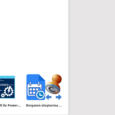
Power GUI ile Powershell scriptlerini exe yapalım
Dosyanın oluşturma ve son erişim tarihini değiştirin