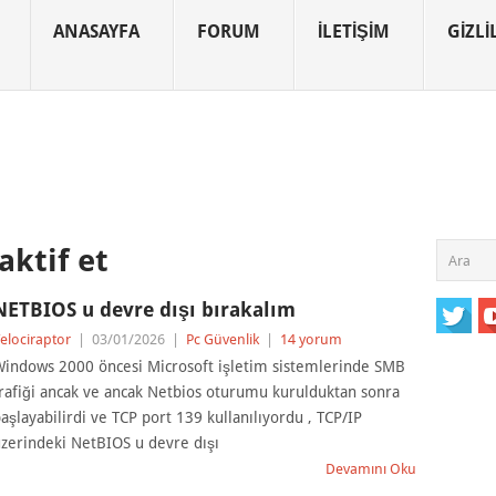
ANASAYFA
FORUM
İLETIŞIM
GIZLIL
aktif et
NETBIOS u devre dışı bırakalım
elociraptor
|
03/01/2026
|
Pc Güvenlik
|
14 yorum
indows 2000 öncesi Microsoft işletim sistemlerinde SMB
rafiği ancak ve ancak Netbios oturumu kurulduktan sonra
aşlayabilirdi ve TCP port 139 kullanılıyordu , TCP/IP
zerindeki NetBIOS u devre dışı
Devamını Oku