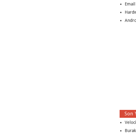
Email
Hard
Andro
Son 
Veloc
Burak