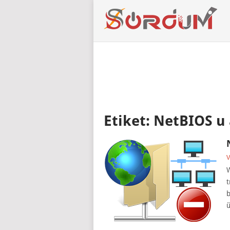
Etiket:
NetBIOS u 
V
W
t
b
ü