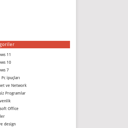
goriler
ows 11
ows 10
ows 7
 Pc ipuçları
net ve Network
siz Programlar
venlik
soft Office
ler
e design