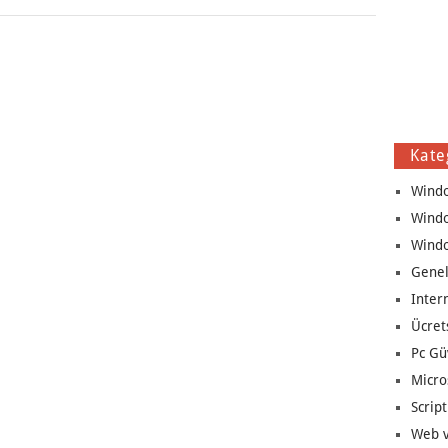
Kate
Wind
Wind
Wind
Genel
Inter
Ücret
Pc Gü
Micro
Script
Web v