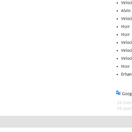
Veloc
Alvin 
Veloci
Hızır 
Hızır 
Veloci
Veloc
Veloci
Hızır 
Erhan
Googl
26 User
69 queri