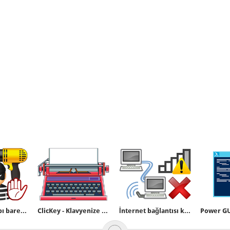
En güvenli Kapı bareli (Kilit göbeği) hangisidir
ClicKey - Klavyenize daktilo sesi ekleyin
İnternet bağlantısı kesildiğinde program çalıştırın