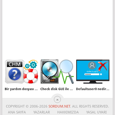
Bir yardım dosyası (Chm) nasıl oluşturulur
Check disk GUI ile diskte BAD sector ve hata kontrolü
Defaultuser0 nedir nasıl silinir
COPYRIGHT © 2006-2026
SORDUM.NET
. ALL RIGHTS RESERVED.
ANA SAYFA
YAZARLAR
HAKKIMIZDA
YASAL UYARI