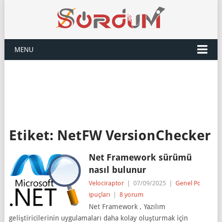
MENU
Etiket:
NetFW VersionChecker
Net Framework sürümü
nasıl bulunur
Velociraptor
|
07/09/2025
|
Genel Pc
ipuçları
|
8 yorum
Net Framework , Yazılım
geliştiricilerinin uygulamaları daha kolay oluşturmak için