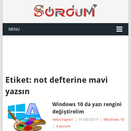
MENU
Etiket:
not defterine mavi
yazsın
Windows 10 da yazı rengini
değiştirelim
Velociraptor
|
01/06/2019
|
Windows 10
|
4 yorum