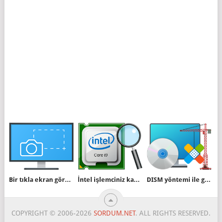
Bir tıkla ekran görüntüsü nasıl alınır
İntel işlemciniz kaçıncı nesil Kolayca bulun
DISM yöntemi ile güncelleme entegrasyonu
COPYRIGHT © 2006-2026
SORDUM.NET
. ALL RIGHTS RESERVED.