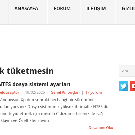
ANASAYFA
FORUM
İLETIŞIM
GIZLIL
ak tüketmesin
NTFS dosya sistemi ayarları
elociraptor
|
19/02/2025
|
Genel Pc ipuçları
|
17 yorum
indowsun Xp den sonraki herhangi bir sürümünü
ullanıyorsanız Dosya sisteminiz yüksek ihtimalle NTFS dir
unu teyid etmek için mesela C dizinine fareniz ile sağ
ıklayın ve Özellikler deyin
Devamını Oku