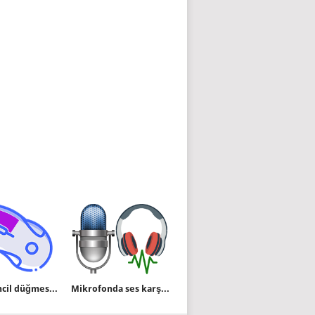
Fare birincil düğmesi nasıl değiştirilir
Mikrofonda ses karşı tarafa parazitli gidiyor