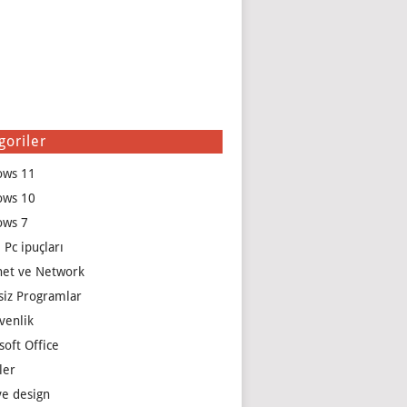
goriler
ows 11
ows 10
ows 7
 Pc ipuçları
net ve Network
siz Programlar
venlik
soft Office
ler
e design