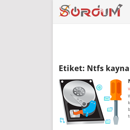
Etiket:
Ntfs kayn
V
W
k
b
t