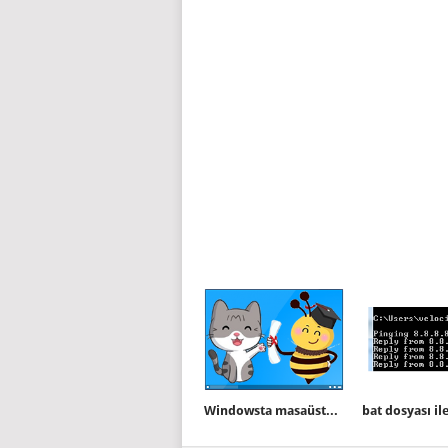
Windowsta masaüstüne çıkartma (Sticker) ekleyin