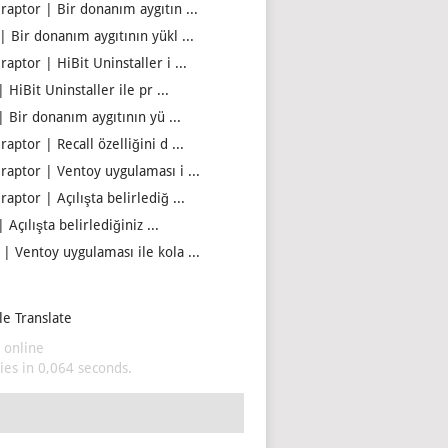
iraptor | Bir donanım aygıtın ...
| Bir donanım aygıtının yükl ...
raptor | HiBit Uninstaller i ...
| HiBit Uninstaller ile pr ...
| Bir donanım aygıtının yü ...
raptor | Recall özelliğini d ...
iraptor | Ventoy uygulaması i ...
raptor | Açılışta belirlediğ ...
| Açılışta belirlediğiniz ...
 | Ventoy uygulaması ile kola ...
e Translate
 online
es in 0,064 seconds.