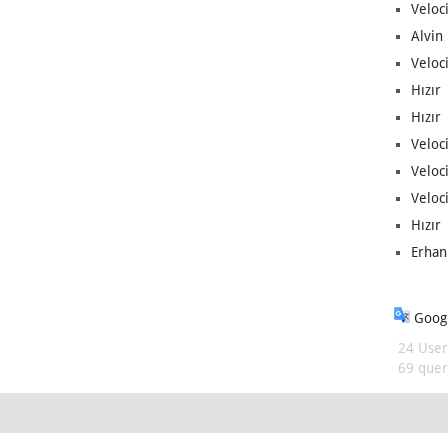
Veloc
Alvin 
Veloci
Hızır 
Hızır 
Veloci
Veloc
Veloci
Hızır 
Erhan
Googl
24 User
69 queri