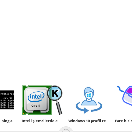
bat dosyası ile ping atalım
Intel işlemcilerde en sondaki harf ne anlama gelir
Windows 10 profil resmi nasıl değiştirilir