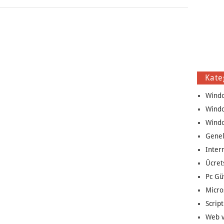
Kate
Wind
Wind
Wind
Genel
Inter
Ücret
Pc Gü
Micro
Script
Web v