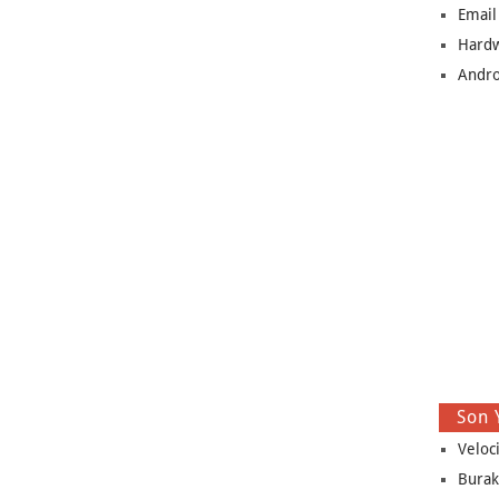
Email
Hard
Andro
Son 
Veloc
Burak