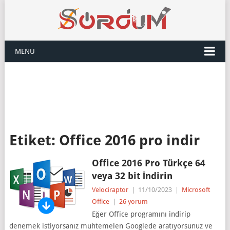
MENU
Etiket:
Office 2016 pro indir
Office 2016 Pro Türkçe 64
veya 32 bit İndirin
Velociraptor
|
11/10/2023
|
Microsoft
Office
|
26 yorum
Eğer Office programını indirip
denemek istiyorsanız muhtemelen Googlede aratıyorsunuz ve