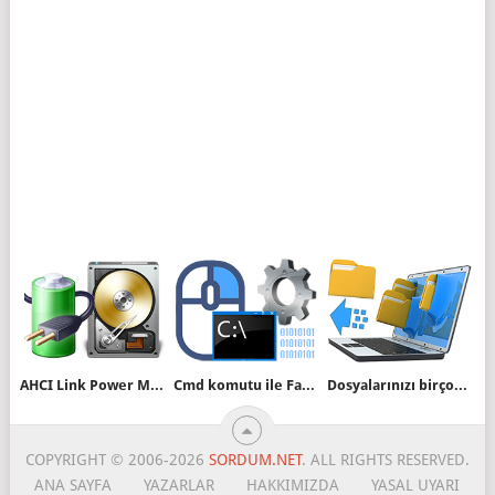
AHCI Link Power Management ile laptop pil ömrünü arttırın
Cmd komutu ile Fare ayarlarınızı değiştirin
Dosyalarınızı birçok indirme sitesine aynı anda yükleyin
COPYRIGHT © 2006-2026
SORDUM.NET
. ALL RIGHTS RESERVED.
ANA SAYFA
YAZARLAR
HAKKIMIZDA
YASAL UYARI