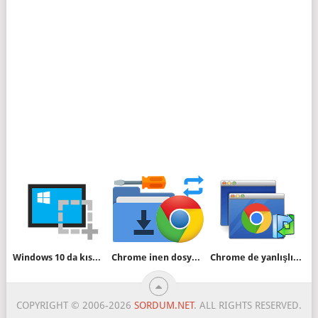
Windows 10 da kısmi ekran görüntüsü alma
Chrome inen dosyanın nereye kaydedileceğini sorsun
Chrome de yanlışlıkla kapatılan pencereyi tekrar açalım
COPYRIGHT © 2006-2026
SORDUM.NET
. ALL RIGHTS RESERVED.