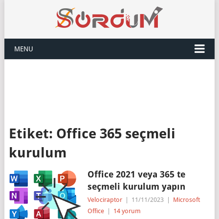
MENU
Etiket:
Office 365 seçmeli
kurulum
Office 2021 veya 365 te
seçmeli kurulum yapın
Velociraptor
|
11/11/2023
|
Microsoft
Office
|
14 yorum