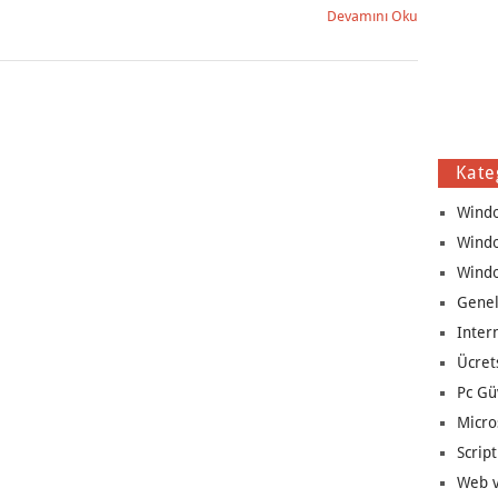
Devamını Oku
Kate
Wind
Wind
Wind
Genel
Inter
Ücret
Pc Gü
Micro
Script
Web v