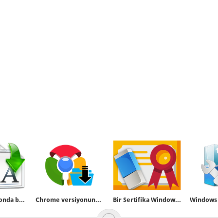
Android telefonda bir dosya ismi nasıl değiştirilir
Chrome versiyonunu güncelleme yapmadan öğrenme
Bir Sertifika Windowstan tamamen nasıl silinir