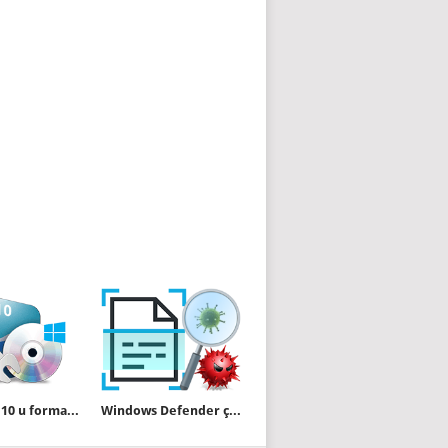
Windows 10 u formatsız tamir edelim (Tamir yüklemesi)
Windows Defender çevrimdışı Tarama