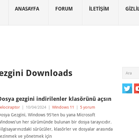
ANASAYFA
FORUM
İLETIŞIM
GIZLIL
ezgini Downloads
Dosya gezgini indirilenler klasörünü açsın
elociraptor
|
10/04/2024
|
Windows 11
|
5 yorum
osya Gezgini, Windows 95'ten bu yana Microsoft
indows'un her sürümünde bulunan bir dosya tarayıcıdır.
ilgisayarınızdaki sürücüler, klasörler ve dosyalar arasında
ezinmek ve yönetmek için