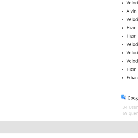
Veloc
Alvin 
Veloci
Hızır 
Hızır 
Veloci
Veloc
Veloci
Hızır 
Erhan
Googl
34 User
69 queri