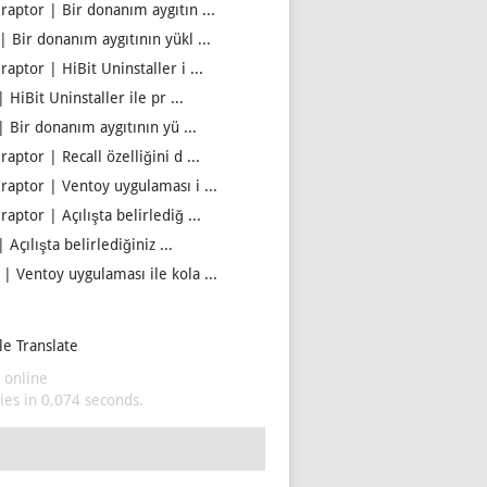
iraptor | Bir donanım aygıtın ...
| Bir donanım aygıtının yükl ...
raptor | HiBit Uninstaller i ...
| HiBit Uninstaller ile pr ...
| Bir donanım aygıtının yü ...
raptor | Recall özelliğini d ...
iraptor | Ventoy uygulaması i ...
raptor | Açılışta belirlediğ ...
| Açılışta belirlediğiniz ...
 | Ventoy uygulaması ile kola ...
e Translate
 online
es in 0,074 seconds.