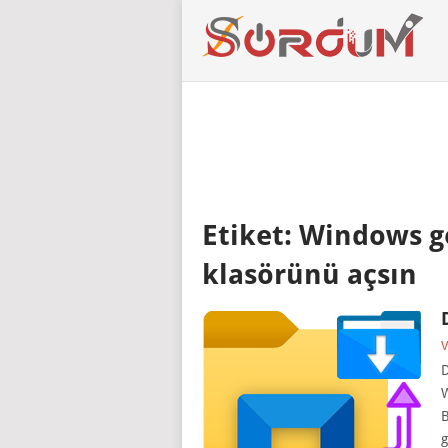
Etiket:
Windows g
klasörünü açsın
V
D
W
B
g