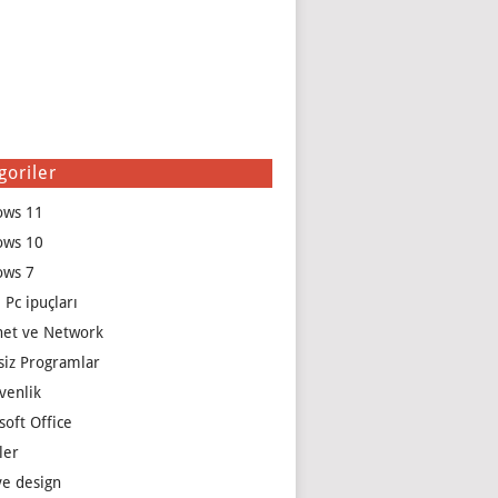
goriler
ows 11
ows 10
ows 7
 Pc ipuçları
net ve Network
siz Programlar
venlik
soft Office
ler
e design