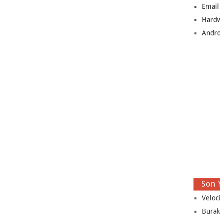
Email
Hard
Andro
Son 
Veloc
Burak