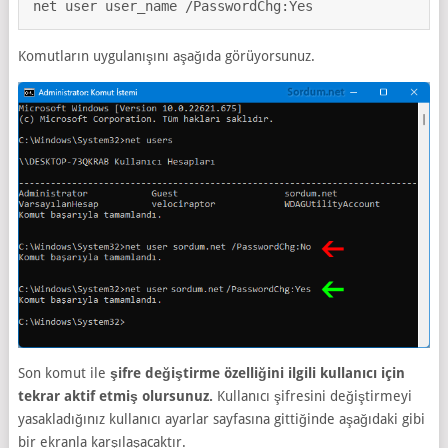
net user user_name /PasswordChg:Yes
Komutların uygulanışını aşağıda görüyorsunuz.
Son komut ile
şifre değiştirme özelliğini ilgili kullanıcı için
tekrar aktif etmiş olursunuz.
Kullanıcı şifresini değiştirmeyi
yasakladığınız kullanıcı ayarlar sayfasına gittiğinde aşağıdaki gibi
bir ekranla karşılaşacaktır.