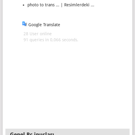
photo to trans ... | Resimlerdeki ...
Google Translate
28 User online
91 queries in 0,066 seconds.
Genel Pc ipuçları