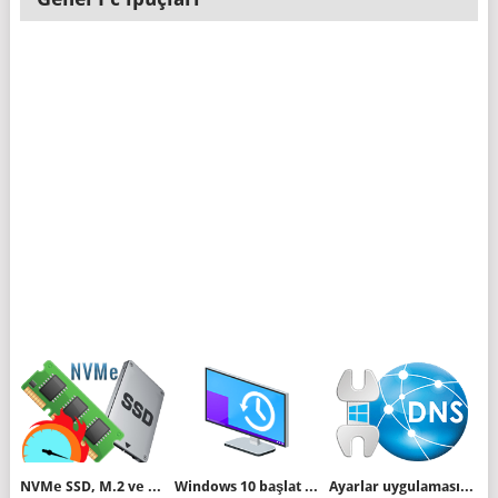
NVMe SSD, M.2 ve SATA SSD arasındaki farklar
Windows 10 başlat menüsünü yedekleyelim
Ayarlar uygulaması ile DNS değiştirelim