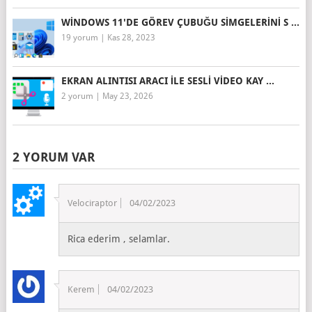
WINDOWS 11'DE GÖREV ÇUBUĞU SIMGELERINI S ...
19 yorum
|
Kas 28, 2023
EKRAN ALINTISI ARACI ILE SESLI VIDEO KAY ...
2 yorum
|
May 23, 2026
2 YORUM VAR
Velociraptor
04/02/2023
Rica ederim , selamlar.
Kerem
04/02/2023